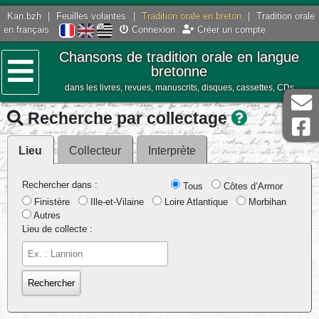
Kan.bzh
|
Feuilles volantes
|
Tradition orale en breton
|
Tradition orale
en français
Connexion
Créer un compte
Chansons de tradition orale en langue
bretonne
dans les livres, revues, manuscrits, disques, cassettes, CDs
Menu
Recherche par collectage
Lieu
Collecteur
Interprète
Rechercher dans :
Tous
Côtes d’Armor
Finistère
Ille-et-Vilaine
Loire Atlantique
Morbihan
Autres
Lieu de collecte :