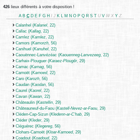
426
lieux différents à votre disposition !
A
B
C
D
E
F
G
H
I
J
K
L
M
N
O
P
Q
R
S
T
U
V
W
X
Y
Z
Calanhel (
Kalanel
, 22)
Callac (
Kallag
, 22)
Camlez (
Kamlez
, 22)
Camors (
Kamorzh
, 56)
Canihuel (
Kanuhel
, 22)
Caouënnec-Lanvézéac (
Kaouenneg-Lanvezeeg
, 22)
Carhaix-Plouguer (
Karaez-Plougêr
, 29)
Carnac (
Karnag
, 56)
Carnoët (
Karnoed
, 22)
Caro (
Karozh
, 56)
Caudan (
Kaodan
, 56)
Caurel (
Kaorel
, 22)
Cavan (
Kawan
, 22)
Châteaulin (
Kastellin
, 29)
Châteauneuf-du-Faou (
Kastell-Nevez-ar-Faou
, 29)
Cléden-Cap-Sizun (
Kledenn-ar-C’hab
, 29)
Cléder (
Kleder
, 29)
Cléguérec (
Klegereg
, 56)
Clohars-Carnoët (
Kloar-Karnoed
, 29)
Coadout (
Koadoud
, 22)