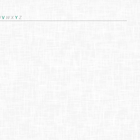
U
V
W
X
Y
Z