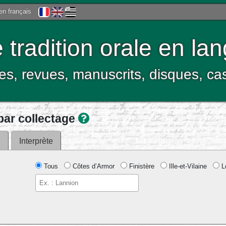
 en français
tradition orale en la
res, revues, manuscrits, disques, c
ar collectage
r
Interprète
Tous
Côtes d’Armor
Finistère
Ille-et-Vilaine
Lo