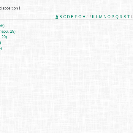
disposition !
A
B
C
D
E
F
G
H
I
J
K
L
M
N
O
P
Q
R
S
T
56)
naou
, 29)
, 29)
)
6)