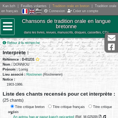
Kan.bzh
|
Feuilles volantes
|
Tradition orale en breton
|
Tradition orale
en français
Connexion
Créer un compte
Chansons de tradition orale en langue
bretonne
dans les livres, revues, manuscrits, disques, cassettes, CDs
Menu
Retour à la recherche
Interprète :
Référence : D-01231
Nom :
DONNIOU
Prénom :
Lomig
Lieu associé :
Rostrenen
(
Rostrenenn
)
Notice :
1903-1986.
Liste des chants recensés pour cet interprète :
(25 chants)
Titre critique breton
Titre critique français
Titre critique
anglais
An aotrou hag ar paour-kaezh peizanted
(Réf. M-02509)