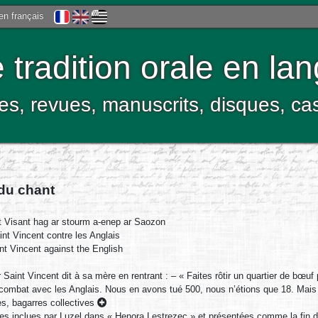
 en français
tradition orale en la
res, revues, manuscrits, disques, c
 du chant
 Visant hag ar stourm a-enep ar Saozon
nt Vincent contre les Anglais
t Vincent against the English
 Saint Vincent dit à sa mère en rentrant : – « Faites rôtir un quartier de b
 combat avec les Anglais. Nous en avons tué 500, nous n’étions que 18. Mais
es, bagarres collectives
bes inclues par Luzel dans « Henora Lestrezec » et présentées comme la fin 