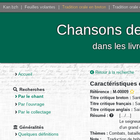
Kan.bzh
|
Feuilles volantes
|
Tradition orale en breton
|
Tradition orale
Chansons de 
dans les liv
Retour à la recherche
Accueil
Caractéristiques
Recherches
Référence : M-00009
Par le chant
Titre critique breton :
Sant
Titre critique français :
Sai
Par l’ouvrage
Titre critique anglais :
Sain
Par le collectage
Résumé :
[…/…]
Le seigneur
Généralités
d’un grand
Thèmes :
Combats, bataill
Quelques définitions
Note :
Traduction de bri