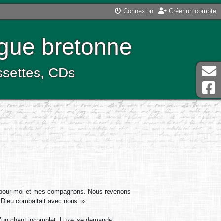
Connexion
Créer un compte
ngue bretonne
assettes, CDs
œuf pour moi et mes compagnons. Nous revenons
 Dieu combattait avec nous. »
d’un chant incomplet. Luzel se demande