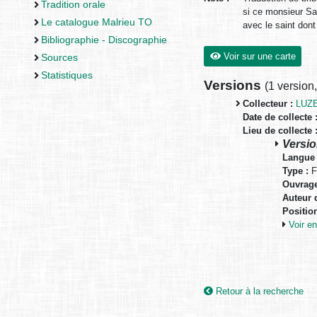
Tradition orale
si ce monsieur Sa
Le catalogue Malrieu TO
avec le saint dont
Bibliographie - Discographie
Voir sur une carte
Sources
Statistiques
Versions
(
1 version
Collecteur :
LUZE
Date de collecte 
Lieu de collecte 
Versio
Langue 
Type :
F
Ouvrage
Auteur d
Positio
Voir 
Retour à la recherche