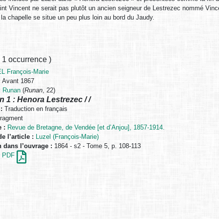
int Vincent ne serait pas plutôt un ancien seigneur de Lestrezec nommé Vincen
 la chapelle se situe un peu plus loin au bord du Jaudy.
,
1 occurrence
)
L François-Marie
:
Avant 1867
:
Runan
(
Runan
, 22)
n 1 : Henora Lestrezec / /
:
Traduction en français
ragment
 :
Revue de Bretagne, de Vendée [et d’Anjou], 1857-1914.
e l’article :
Luzel (François-Marie)
n dans l’ouvrage :
1864 - s2 - Tome 5, p. 108-113
en PDF