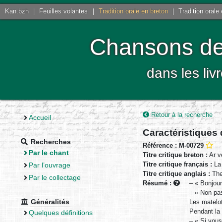
Kan.bzh
|
Feuilles volantes
|
Tradition orale en breton
|
Tradition orale
Chansons de 
dans les liv
Retour à la recherche
Accueil
Caractéristiques
Recherches
Référence : M-00729
Par le chant
Titre critique breton :
Ar ve
Titre critique français :
La 
Par l’ouvrage
Titre critique anglais :
The 
Par le collectage
Résumé :
– « Bonjour
– « Non pas
Généralités
Les matelo
Pendant la 
Quelques définitions
– « Si vous