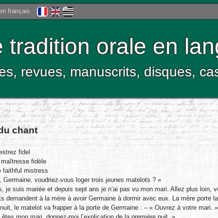
 en français
tradition orale en la
res, revues, manuscrits, disques, c
 du chant
strez fidel
maîtresse fidèle
faithful mistress
, Germaine, voudriez-vous loger trois jeunes matelots ? »
, je suis mariée et depuis sept ans je n’ai pas vu mon mari. Allez plus loin,
ts demandent à la mère à avoir Germaine à dormir avec eux. La mère porte l
nuit, le matelot va frapper à la porte de Germaine : – « Ouvrez à votre mari. »
 êtes mon mari, donnez-moi l’explication de la première nuit. »