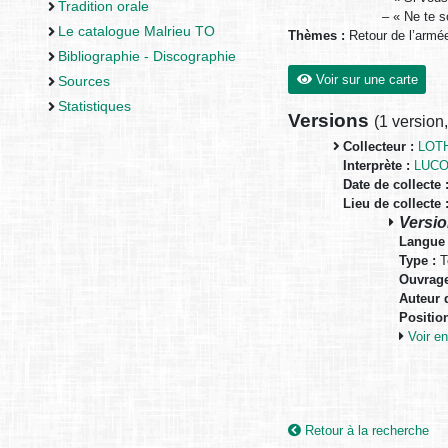
Tradition orale
– « Ne te s
Le catalogue Malrieu TO
Thèmes :
Retour de l’arm
Bibliographie - Discographie
Voir sur une carte
Sources
Statistiques
Versions
(
1 version
Collecteur :
LOTH
Interprète :
LUC
Date de collecte 
Lieu de collecte 
Versio
Langue 
Type :
T
Ouvrage
Auteur d
Positio
Voir 
Retour à la recherche