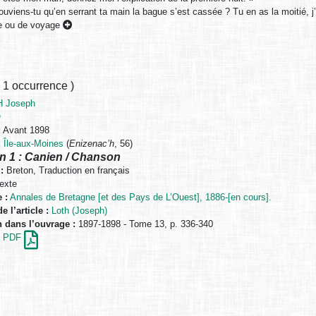
ouviens-tu qu’en serrant ta main la bague s’est cassée ? Tu en as la moitié, j’a
ée ou de voyage
,
1 occurrence
)
 Joseph
O
:
Avant 1898
:
Île-aux-Moines
(
Enizenac’h
, 56)
n 1 : Canien / Chanson
:
Breton, Traduction en français
exte
 :
Annales de Bretagne [et des Pays de L’Ouest], 1886-[en cours].
e l’article :
Loth (Joseph)
n dans l’ouvrage :
1897-1898 - Tome 13, p. 336-340
en PDF