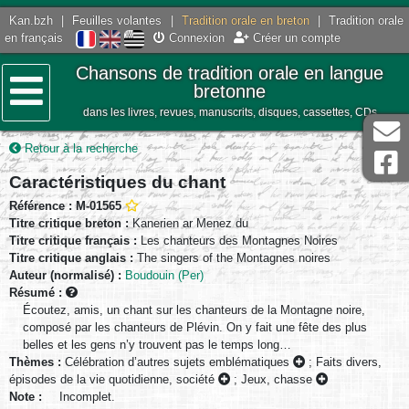
Kan.bzh
|
Feuilles volantes
|
Tradition orale en breton
|
Tradition orale
en français
Connexion
Créer un compte
Chansons de tradition orale en langue
bretonne
dans les livres, revues, manuscrits, disques, cassettes, CDs
Menu
Retour à la recherche
Caractéristiques du chant
Référence : M-01565
Titre critique breton :
Kanerien ar Menez du
Titre critique français :
Les chanteurs des Montagnes Noires
Titre critique anglais :
The singers of the Montagnes noires
Auteur (normalisé) :
Boudouin (Per)
Résumé :
Écoutez, amis, un chant sur les chanteurs de la Montagne noire,
composé par les chanteurs de Plévin. On y fait une fête des plus
belles et les gens n’y trouvent pas le temps long…
Thèmes :
Célébration d’autres sujets emblématiques
;
Faits divers,
épisodes de la vie quotidienne, société
;
Jeux, chasse
Note :
Incomplet.