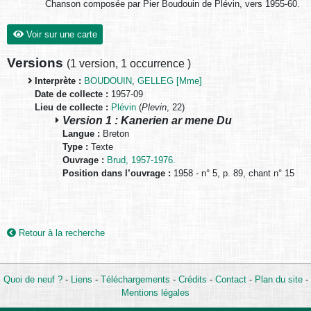
Chanson composée par Pier Boudouin de Plévin, vers 1955-60.
Voir sur une carte
Versions
(
1 version
,
1 occurrence
)
Interprète :
BOUDOUIN
,
GELLEG [Mme]
Date de collecte :
1957-09
Lieu de collecte :
Plévin
(
Plevin
, 22)
Version 1 : Kanerien ar mene Du
Langue :
Breton
Type :
Texte
Ouvrage :
Brud, 1957-1976.
Position dans l’ouvrage :
1958 - n° 5, p. 89, chant n° 15
Retour à la recherche
Quoi de neuf ?
-
Liens
-
Téléchargements
-
Crédits
-
Contact
-
Plan du site
-
Mentions légales