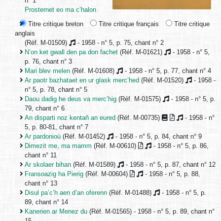
n° 1
Prosternet eo ma c’halon
Titre critique breton
Titre critique français
Titre critique
anglais
(Réf. M-01509)
- 1958 - n° 5, p. 75, chant n° 2
N’on ket gwall den pa don fachet
(Réf. M-01621)
- 1958 - n° 5,
p. 76, chant n° 3
Mari blev melen
(Réf. M-01608)
- 1958 - n° 5, p. 77, chant n° 4
Ar paotr bazhataet en ur glask merc’hed
(Réf. M-01520)
- 1958 -
n° 5, p. 78, chant n° 5
Daou dadig he deus va merc’hig
(Réf. M-01575)
- 1958 - n° 5, p.
79, chant n° 6
An disparti noz kentañ an eured
(Réf. M-00735)
- 1958 - n°
5, p. 80-81, chant n° 7
Ar pardonioù
(Réf. M-01452)
- 1958 - n° 5, p. 84, chant n° 9
Dimezit me, ma mamm
(Réf. M-00610)
- 1958 - n° 5, p. 86,
chant n° 11
Ar skolaer bihan
(Réf. M-01589)
- 1958 - n° 5, p. 87, chant n° 12
Fransoazig ha Pierig
(Réf. M-00604)
- 1958 - n° 5, p. 88,
chant n° 13
Disul pa’c’h aen d’an oferenn
(Réf. M-01488)
- 1958 - n° 5, p.
89, chant n° 14
Kanerien ar Menez du
(Réf. M-01565) - 1958 - n° 5, p. 89, chant n°
15