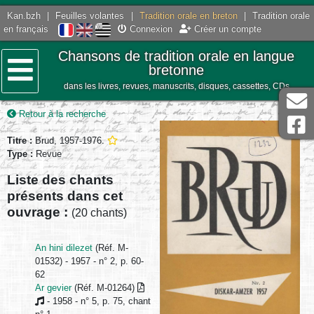
Kan.bzh
|
Feuilles volantes
|
Tradition orale en breton
|
Tradition orale
en français
Connexion
Créer un compte
Chansons de tradition orale en langue
bretonne
dans les livres, revues, manuscrits, disques, cassettes, CDs
Menu
Retour à la recherche
Titre :
Brud, 1957-1976.
Type :
Revue
Liste des chants
présents dans cet
ouvrage :
(20 chants)
An hini dilezet
(Réf. M-
01532) - 1957 - n° 2, p. 60-
62
Ar gevier
(Réf. M-01264)
- 1958 - n° 5, p. 75, chant