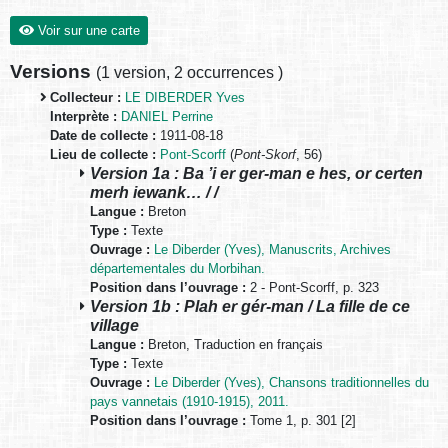
Voir sur une carte
Versions
(
1 version
,
2 occurrences
)
Collecteur :
LE DIBERDER Yves
Interprète :
DANIEL Perrine
Date de collecte :
1911-08-18
Lieu de collecte :
Pont-Scorff
(
Pont-Skorf
, 56)
Version 1a : Ba ’i er ger-man e hes, or certen
merh iewank… / /
Langue :
Breton
Type :
Texte
Ouvrage :
Le Diberder (Yves), Manuscrits, Archives
départementales du Morbihan.
Position dans l’ouvrage :
2 - Pont-Scorff, p. 323
Version 1b : Plah er gér-man / La fille de ce
village
Langue :
Breton, Traduction en français
Type :
Texte
Ouvrage :
Le Diberder (Yves), Chansons traditionnelles du
pays vannetais (1910-1915), 2011.
Position dans l’ouvrage :
Tome 1, p. 301 [2]