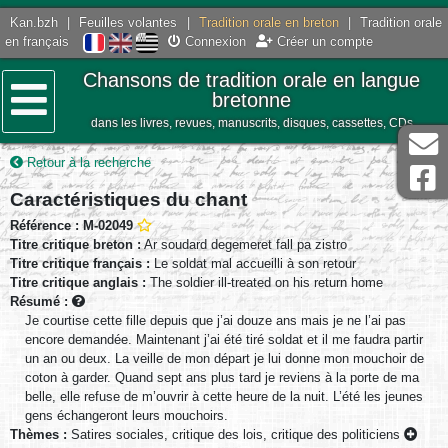
Kan.bzh
|
Feuilles volantes
|
Tradition orale en breton
|
Tradition orale
en français
Connexion
Créer un compte
Chansons de tradition orale en langue
bretonne
dans les livres, revues, manuscrits, disques, cassettes, CDs
Menu
Retour à la recherche
Caractéristiques du chant
Référence : M-02049
Titre critique breton :
Ar soudard degemeret fall pa zistro
Titre critique français :
Le soldat mal accueilli à son retour
Titre critique anglais :
The soldier ill-treated on his return home
Résumé :
Je courtise cette fille depuis que j’ai douze ans mais je ne l’ai pas
encore demandée. Maintenant j’ai été tiré soldat et il me faudra partir
un an ou deux. La veille de mon départ je lui donne mon mouchoir de
coton à garder. Quand sept ans plus tard je reviens à la porte de ma
belle, elle refuse de m’ouvrir à cette heure de la nuit. L’été les jeunes
gens échangeront leurs mouchoirs.
Thèmes :
Satires sociales, critique des lois, critique des politiciens