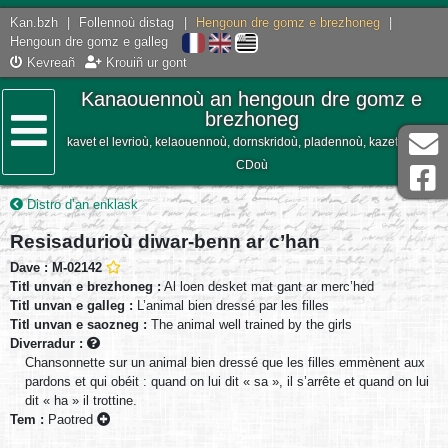
Kan.bzh
|
Follennoù distag
|
Hengoun dre gomz e brezhoneg
|
Hengoun dre gomz e galleg
Kevreañ
Krouiñ ur gont
Kanaouennoù an hengoun dre gomz e
brezhoneg
kavet el levrioù, kelaouennoù, dornskridoù, pladennoù, kazetennoù,
Lañser
CDoù
Distro d’an enklask
Resisadurioù diwar-benn ar c’han
Dave : M-02142
Titl unvan e brezhoneg :
Al loen desket mat gant ar merc’hed
Titl unvan e galleg :
L’animal bien dressé par les filles
Titl unvan e saozneg :
The animal well trained by the girls
Diverradur :
Chansonnette sur un animal bien dressé que les filles emmènent aux
pardons et qui obéit : quand on lui dit « sa », il s’arrête et quand on lui
dit « ha » il trottine.
Tem :
Paotred