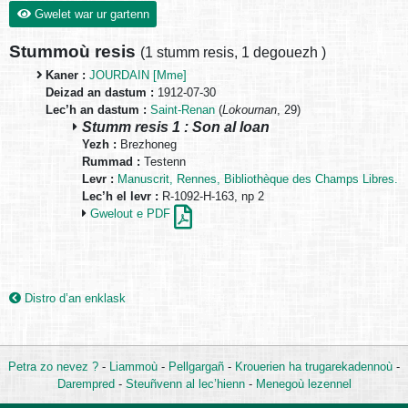
Gwelet war ur gartenn
Stummoù resis
(
1 stumm resis
,
1 degouezh
)
Kaner :
JOURDAIN [Mme]
Deizad an dastum :
1912-07-30
Lec’h an dastum :
Saint-Renan
(
Lokournan
, 29)
Stumm resis 1 : Son al loan
Yezh :
Brezhoneg
Rummad :
Testenn
Levr :
Manuscrit, Rennes, Bibliothèque des Champs Libres.
Lec’h el levr :
R-1092-H-163, np 2
Gwelout e PDF
Distro d’an enklask
Petra zo nevez ?
-
Liammoù
-
Pellgargañ
-
Krouerien ha trugarekadennoù
-
Darempred
-
Steuñvenn al lec’hienn
-
Menegoù lezennel