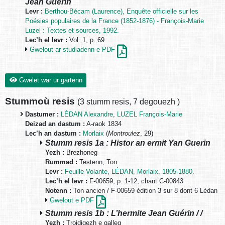
Jean Guérin
Levr :
Berthou-Bécam (Laurence), Enquête officielle sur les
Poésies populaires de la France (1852-1876) - François-Marie
Luzel : Textes et sources, 1992.
Lec’h el levr :
Vol. 1, p. 69
Gwelout ar studiadenn e PDF
Gwelet war ur gartenn
Stummoù resis
(
3 stumm resis
,
7 degouezh
)
Dastumer :
LÉDAN Alexandre
,
LUZEL François-Marie
Deizad an dastum :
A-raok 1834
Lec’h an dastum :
Morlaix
(
Montroulez
, 29)
Stumm resis 1a : Histor an ermit Yan Guerin
Yezh :
Brezhoneg
Rummad :
Testenn, Ton
Levr :
Feuille Volante, LÉDAN, Morlaix, 1805-1880.
Lec’h el levr :
F-00659, p. 1-12, chant C-00843
Notenn :
Ton ancien / F-00659 édition 3 sur 8 dont 6 Lédan
Gwelout e PDF
Stumm resis 1b : L’hermite Jean Guérin / /
Yezh :
Troidigezh e galleg