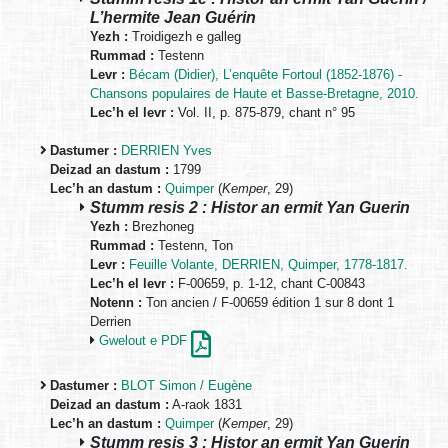
L’hermite Jean Guérin
Yezh :
Troidigezh e galleg
Rummad :
Testenn
Levr :
Bécam (Didier), L’enquête Fortoul (1852-1876) -
Chansons populaires de Haute et Basse-Bretagne, 2010.
Lec’h el levr :
Vol. II, p. 875-879, chant n° 95
Dastumer :
DERRIEN Yves
Deizad an dastum :
1799
Lec’h an dastum :
Quimper
(
Kemper
, 29)
Stumm resis 2 : Histor an ermit Yan Guerin
Yezh :
Brezhoneg
Rummad :
Testenn, Ton
Levr :
Feuille Volante, DERRIEN, Quimper, 1778-1817.
Lec’h el levr :
F-00659, p. 1-12, chant C-00843
Notenn :
Ton ancien / F-00659 édition 1 sur 8 dont 1
Derrien
Gwelout e PDF
Dastumer :
BLOT Simon / Eugène
Deizad an dastum :
A-raok 1831
Lec’h an dastum :
Quimper
(
Kemper
, 29)
Stumm resis 3 : Histor an ermit Yan Guerin