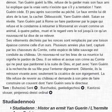
démon. Yan Guérin guérit la fille, refuse de la garder mais son faux ami
lui explique que la vraie vertu n’existe que s’il y a tentation ! Yann
Guérin cède. Et peu après succombe au péché. Le faux ermite lui dit
alors de la tuer, la cacher. Déboussolé, Yann Guérin obéit. Satan se
révèle. Yann Guérin part à Rome se faire pardonner par le pape qui
refuse et le condamne à retourner à Monserrat en vivant comme un
animal, à quatre pattes, muet et le regard vers le sol jusqu’à ce qu’un
nouveau-né lui dise de se relever.
Ses vêtements déchirés par les ronces sont remplacés par une toison
épaisse comme celle d’un ours. Plusieurs années plus tard, capturé
par les chasseurs du Comte, cette espèce de bête sauvage est
conduite au château. Un nouveau-né sur les bras de sa nourrice lui
signifie le pardon de Dieu. Il se relève et avoue son crime au Comte
qui ne peut que pardonner à la suite de Dieu, et part avec Yann Guérin
à la recherche de sa fille pour l’enterrer dignement. Déterrée, ils la
retrouve vivante avec seulement la cicatrice de son égorgement. La
fille refuse de revenir au château et demande à son père de faire
construire un couvent dont Yann Guérin sera le directeur.
Tem :
Buhezioù Sent
;
Burzhudoù, gweledigezhioù
;
Kastizoù
skouer, pinijennoù dreist ordinal
Studiadennoù
Studiadenn : Histor an ermit Yan Guerin / L’hermite