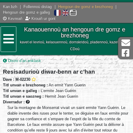
Kan.bzh
|
Follennoù distag
|
Hengoun dre gomz e brezhoneg
|
Hengoun dre gomz e galleg
Kevreañ
Krouiñ ur gont
Kanaouennoù an hengoun dre gomz e
brezhoneg
kavet el levrioù, kelaouennoù, dornskridoù, pladennoù, kazetennoù,
Lañser
CDoù
Distro d’an enklask
Resisadurioù diwar-benn ar c’han
Dave : M-02230
Titl unvan e brezhoneg :
An ermit Yann Guerin
Titl unvan e galleg :
L’ermite Jean Guérin
Titl unvan e saozneg :
Hermit Jean Guerin
Diverradur :
Sur la montagne de Monserrat vivait un saint ermite Yann Guérin. Le
diable invente des ruses pour le tenter, se déguise en faux ermite pour
gagner sa confiance et s’empare de l’esprit de la fille du comte de
Barcelone. Le faux ermite assure que Yann Guérin peut la délivrer à
condition qu’elle reste 9 jours avec lui afin d’éviter tout retour du