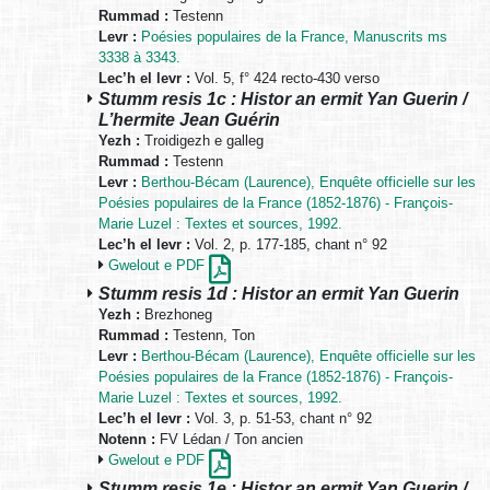
Rummad :
Testenn
Levr :
Poésies populaires de la France, Manuscrits ms
3338 à 3343.
Lec’h el levr :
Vol. 5, f° 424 recto-430 verso
Stumm resis 1c : Histor an ermit Yan Guerin /
L’hermite Jean Guérin
Yezh :
Troidigezh e galleg
Rummad :
Testenn
Levr :
Berthou-Bécam (Laurence), Enquête officielle sur les
Poésies populaires de la France (1852-1876) - François-
Marie Luzel : Textes et sources, 1992.
Lec’h el levr :
Vol. 2, p. 177-185, chant n° 92
Gwelout e PDF
Stumm resis 1d : Histor an ermit Yan Guerin
Yezh :
Brezhoneg
Rummad :
Testenn, Ton
Levr :
Berthou-Bécam (Laurence), Enquête officielle sur les
Poésies populaires de la France (1852-1876) - François-
Marie Luzel : Textes et sources, 1992.
Lec’h el levr :
Vol. 3, p. 51-53, chant n° 92
Notenn :
FV Lédan / Ton ancien
Gwelout e PDF
Stumm resis 1e : Histor an ermit Yan Guerin /