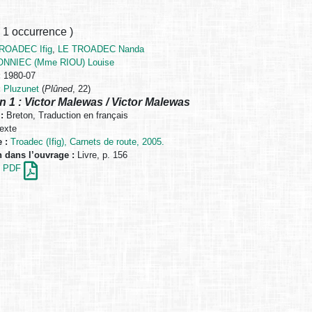
,
1 occurrence
)
ROADEC Ifig
,
LE TROADEC Nanda
ONNIEC (Mme RIOU) Louise
:
1980-07
:
Pluzunet
(
Plûned
, 22)
n 1 : Victor Malewas / Victor Malewas
:
Breton, Traduction en français
exte
 :
Troadec (Ifig), Carnets de route, 2005.
n dans l’ouvrage :
Livre, p. 156
en PDF