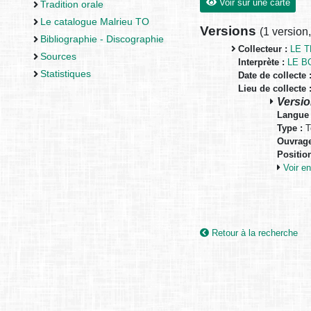
Voir sur une carte
Tradition orale
Le catalogue Malrieu TO
Versions
(
1 version
Bibliographie - Discographie
Collecteur :
LE T
Sources
Interprète :
LE B
Statistiques
Date de collecte 
Lieu de collecte 
Versio
Langue 
Type :
T
Ouvrage
Positio
Voir 
Retour à la recherche