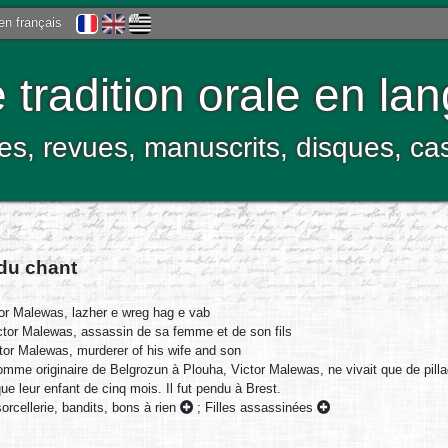
 en français
tradition orale en la
res, revues, manuscrits, disques, c
 du chant
or Malewas, lazher e wreg hag e vab
tor Malewas, assassin de sa femme et de son fils
tor Malewas, murderer of his wife and son
mme originaire de Belgrozun à Plouha, Victor Malewas, ne vivait que de pillage
que leur enfant de cinq mois. Il fut pendu à Brest.
orcellerie, bandits, bons à rien
;
Filles assassinées