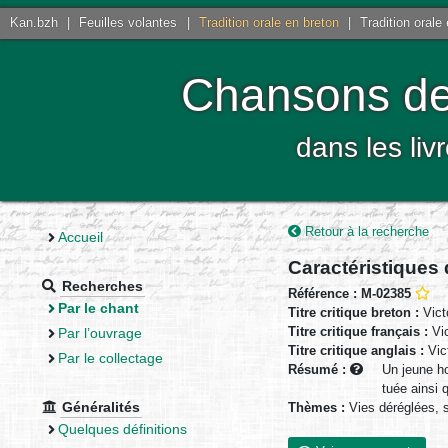
Kan.bzh
|
Feuilles volantes
|
Tradition orale en breton
|
Tradition orale
Chansons de 
dans les liv
Retour à la recherche
Accueil
Caractéristiques
Recherches
Référence : M-02385
Par le chant
Titre critique breton :
Vict
Titre critique français :
Vic
Par l’ouvrage
Titre critique anglais :
Vic
Par le collectage
Résumé :
Un jeune ho
tuée ainsi 
Généralités
Thèmes :
Vies déréglées, s
Quelques définitions