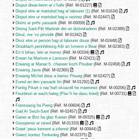
Disput diwar-benn ar c’hafe
(Réf. M-01227)
Disput etre ar martolod hag al labourer (1)
(Réf. M-01634)
Disput etre ur martolod hag e vestrez
(Réf. M-02447)
Distro ar priñs yaouank
(Réf. M-00059)
Distruj Sant-Pêr Martinik dre un dislonkadenn
(Réf. M-02388)
Disul, me ’vo pinvidik
(Réf. M-01342)
Diviz etre ur person hag ul labourer douar
(Réf. M-02448)
Drouklazh pennhêrezig Kêr an Ivinenn e Bear
(Réf. M-02383)
En ti bihan, lein ar menez
(Réf. M-00104)
Erwan ha Marivon e Lannuon
(Réf. M-02421)
Erwanig ar Manac’h, chaseer kozh Plouber
(Réf. M-02458)
Erwanig Javre
(Réf. M-02365)
Erwanig Michel deus a barrez Ploueg
(Réf. M-02427)
Eured an den yaouank fin
(Réf. M-01292)
Fantig Pikart o nac’hañ skoazell he maeronez
(Réf. M-00206)
Feunteun ar wazh haleg (Plac’h he daou bried)
(Réf. M-00731)
Fransoazig ha Pierig
(Réf. M-00604)
Gad Ar Seizh-Sant
(Réf. M-02457)
Garan ar Briz ha glaz Kawan
(Réf. M-00325)
Gousperoù ar raned
(Réf. M-01333)
Graet ’peus kement a zifennit
(Réf. M-00944)
Gwerz kontez Tonkedeg
(Réf. M-02375)