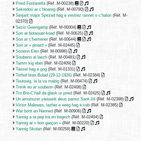
Pried Fontanella
(Réf. M-00238)
Sekredoù ar c’hloareg
(Réf. M-00790)
Serjant major Spezed hag e vestrez rannet o c’halon
(Réf. M-
02370)
Seziz Gwengamp
(Réf. M-00004)
Son ar botaouer-koad
(Réf. M-00625)
Son ar c’hemener
(Réf. M-00644)
Son ar « pinard »
(Réf. M-02445)
Sonenn Elen
(Réf. M-00996)
Soubenn al laezh
(Réf. M-00481)
Tamm kig ebet
(Réf. M-02409)
Tassel hag e gog
(Réf. M-01331)
Torfed bras Bulad (29-12-1926)
(Réf. M-02384)
Toutouig, la la va mabig
(Réf. M-00474)
Trenk eo ar soubenn
(Réf. M-02408)
Tro Bro-C’hall da glask ur pried
(Réf. M-02425)
Un amunuzer yaouank deus parrez Sant-Jili
(Réf. M-02398)
Victor Malewas, lazher e wreg hag e vab
(Réf. M-02385)
War bont an Naoned
(Réf. M-00906)
Yannig a ra pep tra en tiegezh
(Réf. M-02404)
Yannig ar « bon garçon »
(Réf. M-00220)
Yannig Skolan
(Réf. M-00258)