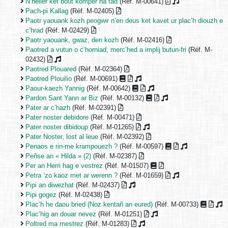
N’heller ket bout komper ha tad
(Réf. M-00641)
Pach-pi Kallag
(Réf. M-02405)
Paotr yaouank kozh peogwir n’en deus ket kavet ur plac’h diouzh e
c’hrad
(Réf. M-02429)
Paotr yaouank, gwaz, den kozh
(Réf. M-02416)
Paotred a vutun o c’horniad, merc’hed a implij butun-fri
(Réf. M-
02432)
Paotred Plouared
(Réf. M-02364)
Paotred Plouilio
(Réf. M-00691)
Paour-kaezh Yannig
(Réf. M-00642)
Pardon Sant Yann ar Biz
(Réf. M-00132)
Pater ar c’hazh
(Réf. M-02391)
Pater noster debidore
(Réf. M-00471)
Pater noster dibidoup
(Réf. M-01265)
Pater Noster, lost al leue
(Réf. M-02392)
Penaos e rin-me krampouezh ?
(Réf. M-00597)
Peñse an « Hilda » (2)
(Réf. M-02387)
Per an Herri hag e vestrez
(Réf. M-01507)
Petra ’zo kaoz met ar werenn ?
(Réf. M-01659)
Pipi an diwezhat
(Réf. M-02437)
Pipi gogez
(Réf. M-02438)
Plac’h he daou bried (Noz kentañ an eured)
(Réf. M-00733)
Plac’hig an douar nevez
(Réf. M-01251)
Poltred ma mestrez
(Réf. M-01283)