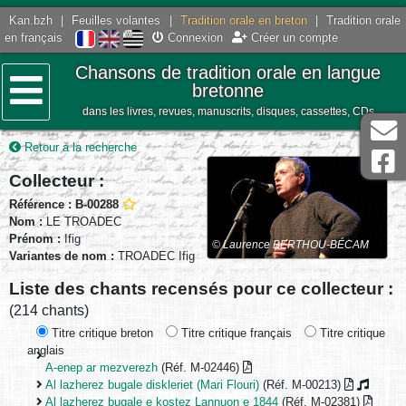
Kan.bzh
|
Feuilles volantes
|
Tradition orale en breton
|
Tradition orale
en français
Connexion
Créer un compte
Chansons de tradition orale en langue
bretonne
dans les livres, revues, manuscrits, disques, cassettes, CDs
Menu
Retour à la recherche
Collecteur :
Référence : B-00288
Nom :
LE TROADEC
Prénom :
Ifig
© Laurence BERTHOU-BÉCAM
Variantes de nom :
TROADEC Ifig
Liste des chants recensés pour ce collecteur :
(214 chants)
Titre critique breton
Titre critique français
Titre critique
anglais
A-enep ar mezverezh
(Réf. M-02446)
Al lazherez bugale diskleriet (Mari Flouri)
(Réf. M-00213)
Al lazherez bugale e kostez Lannuon e 1844
(Réf. M-02381)