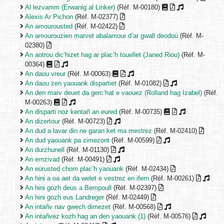
Al lezvamm (Erwanig al Linker)
(Réf. M-00180)
Alexis Ar Pichon
(Réf. M-02377)
An amourousted
(Réf. M-02422)
An amourouzien marvet abalamour d’ar gwall deodoù
(Réf. M-
02380)
An aotrou dic’hizet hag ar plac’h touellet (Janed Riou)
(Réf. M-
00364)
An daou vreur
(Réf. M-00063)
An daou zen yaouank dispartiet
(Réf. M-01082)
An den marv deuet da gerc’hat e vaouez (Rolland hag Izabel)
(Réf.
M-00263)
An disparti noz kentañ an eured
(Réf. M-00735)
An dizertour
(Réf. M-00723)
An dud a lavar din ne garan ket ma mestrez
(Réf. M-02410)
An dud yaouank pa zimezont
(Réf. M-00599)
An durzhunell
(Réf. M-01130)
An emzivad
(Réf. M-00491)
An eürusted chom plac’h yaouank
(Réf. M-02434)
An hini a oa aet da welet e vestrez en ifern
(Réf. M-00261)
An hini gozh deus a Bempoull
(Réf. M-02397)
An hini gozh eus Landreger
(Réf. M-02449)
An intañv nav gwech dimezet
(Réf. M-00568)
An intañvez kozh hag an den yaouank (1)
(Réf. M-00576)