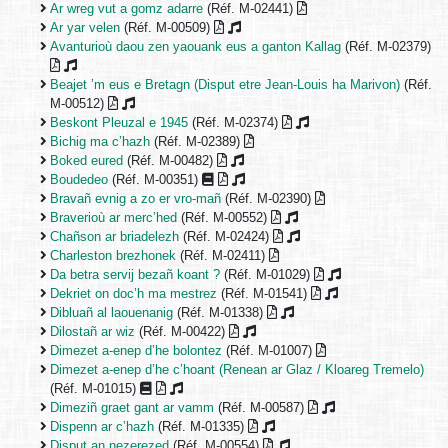
Ar wreg vut a gomz adarre
(Réf. M-02441)
Ar yar velen
(Réf. M-00509)
Avanturioù daou zen yaouank eus a ganton Kallag
(Réf. M-02379)
Beajet ’m eus e Bretagn (Disput etre Jean-Louis ha Marivon)
(Réf.
M-00512)
Beskont Pleuzal e 1945
(Réf. M-02374)
Bichig ma c’hazh
(Réf. M-02389)
Boked eured
(Réf. M-00482)
Boudedeo
(Réf. M-00351)
Bravañ evnig a zo er vro-mañ
(Réf. M-02390)
Braverioù ar merc’hed
(Réf. M-00552)
Chañson ar briadelezh
(Réf. M-02424)
Charleston brezhonek
(Réf. M-02411)
Da betra servij bezañ koant ?
(Réf. M-01029)
Dekriet on doc’h ma mestrez
(Réf. M-01541)
Dibluañ al laouenanig
(Réf. M-01338)
Dilostañ ar wiz
(Réf. M-00422)
Dimezet a-enep d’he bolontez
(Réf. M-01007)
Dimezet a-enep d’he c’hoant (Renean ar Glaz / Kloareg Tremelo)
(Réf. M-01015)
Dimeziñ graet gant ar vamm
(Réf. M-00587)
Dispenn ar c’hazh
(Réf. M-01335)
Disput an nezerezed
(Réf. M-00554)