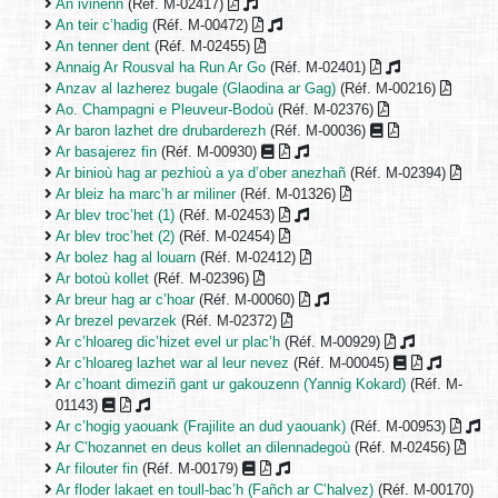
An ivinenn
(Réf. M-02417)
An teir c’hadig
(Réf. M-00472)
An tenner dent
(Réf. M-02455)
Annaig Ar Rousval ha Run Ar Go
(Réf. M-02401)
Anzav al lazherez bugale (Glaodina ar Gag)
(Réf. M-00216)
Ao. Champagni e Pleuveur-Bodoù
(Réf. M-02376)
Ar baron lazhet dre drubarderezh
(Réf. M-00036)
Ar basajerez fin
(Réf. M-00930)
Ar binioù hag ar pezhioù a ya d’ober anezhañ
(Réf. M-02394)
Ar bleiz ha marc’h ar miliner
(Réf. M-01326)
Ar blev troc’het (1)
(Réf. M-02453)
Ar blev troc’het (2)
(Réf. M-02454)
Ar bolez hag al louarn
(Réf. M-02412)
Ar botoù kollet
(Réf. M-02396)
Ar breur hag ar c’hoar
(Réf. M-00060)
Ar brezel pevarzek
(Réf. M-02372)
Ar c’hloareg dic’hizet evel ur plac’h
(Réf. M-00929)
Ar c’hloareg lazhet war al leur nevez
(Réf. M-00045)
Ar c’hoant dimeziñ gant ur gakouzenn (Yannig Kokard)
(Réf. M-
01143)
Ar c’hogig yaouank (Frajilite an dud yaouank)
(Réf. M-00953)
Ar C’hozannet en deus kollet an dilennadegoù
(Réf. M-02456)
Ar filouter fin
(Réf. M-00179)
Ar floder lakaet en toull-bac’h (Fañch ar C’halvez)
(Réf. M-00170)