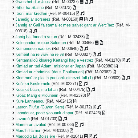
Gwerzhet d’ur Jouiz
(Réf. M-00237)
Hitler ha Staline
(Réf. M-02373)
Itron, mar kredfen
(Réf. M-00415)
Janedig ar sorserez
(Réf. M-00160)
Jannig ar Gall falstamallet mes salvet gant ar Werc’hez
(Réf. M-
00318)
Jobig ha Janed a vutun
(Réf. M-02433)
Kelennadur ar roue Salomon
(Réf. M-00465)
Kemenerien naonek
(Réf. M-00648)
Kemerit na re vrav na re vil
(Réf. M-00827)
Kentamalloù kloareg Kertangi hag e vestrez
(Réf. M-01170)
Kimiad an tad Adam, misioner er Japan
(Réf. M-02386)
Kimiad ar c’hriminal [deus Poullaouen]
(Réf. M-02382)
Klemmoù ar plac’h yaouank dimezet fall (1)
(Réf. M-00603)
Koñskri Keskomelo
(Réf. M-02371)
Kouskit buan, ma bihan
(Réf. M-00475)
Kroaz Marig e Plounerin
(Réf. M-02378)
Kure Lanneanou
(Réf. M-02415)
Laeron Plufur (Guyon Kere)
(Réf. M-00172)
Lanndouar, paotr yaouank dispar
(Réf. M-02426)
Lavaroù
(Réf. M-01703)
Mamm an avaloù
(Réf. M-00738)
Marc’h Hamon
(Réf. M-01108)
Margodig La Boissière
(Réf. M-01041)