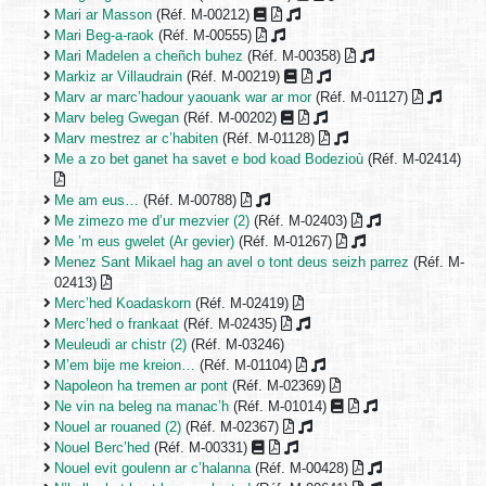
Mari ar Masson
(Réf. M-00212)
Mari Beg-a-raok
(Réf. M-00555)
Mari Madelen a cheñch buhez
(Réf. M-00358)
Markiz ar Villaudrain
(Réf. M-00219)
Marv ar marc’hadour yaouank war ar mor
(Réf. M-01127)
Marv beleg Gwegan
(Réf. M-00202)
Marv mestrez ar c’habiten
(Réf. M-01128)
Me a zo bet ganet ha savet e bod koad Bodezioù
(Réf. M-02414)
Me am eus…
(Réf. M-00788)
Me zimezo me d’ur mezvier (2)
(Réf. M-02403)
Me ’m eus gwelet (Ar gevier)
(Réf. M-01267)
Menez Sant Mikael hag an avel o tont deus seizh parrez
(Réf. M-
02413)
Merc’hed Koadaskorn
(Réf. M-02419)
Merc’hed o frankaat
(Réf. M-02435)
Meuleudi ar chistr (2)
(Réf. M-03246)
M’em bije me kreion…
(Réf. M-01104)
Napoleon ha tremen ar pont
(Réf. M-02369)
Ne vin na beleg na manac’h
(Réf. M-01014)
Nouel ar rouaned (2)
(Réf. M-02367)
Nouel Berc’hed
(Réf. M-00331)
Nouel evit goulenn ar c’halanna
(Réf. M-00428)