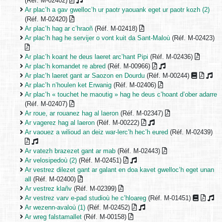
(Réf. M-02402)
Ar plac’h a gav gwelloc’h ur paotr yaouank eget ur paotr kozh (2)
(Réf. M-02420)
Ar plac’h hag ar c’hraoñ
(Réf. M-02418)
Ar plac’h hag he servijer o vont kuit da Sant-Maloù
(Réf. M-02423)
Ar plac’h koant he deus laeret arc’hant Pipi
(Réf. M-02436)
Ar plac’h komandet re abred
(Réf. M-00966)
Ar plac’h laeret gant ar Saozon en Dourdu
(Réf. M-00244)
Ar plac’h n’houlen ket Erwanig
(Réf. M-02406)
Ar plac’h « touchet he maoutig » hag he deus c’hoant d’ober adarre
(Réf. M-02407)
Ar roue, ar rouanez hag al laeron
(Réf. M-02347)
Ar vagerez hag al laeron
(Réf. M-00222)
Ar vaouez a wilioud an deiz war-lerc’h hec’h eured
(Réf. M-02439)
Ar vatezh brazezet gant ar mab
(Réf. M-02443)
Ar velosipedoù (2)
(Réf. M-02451)
Ar vestrez dilezet gant ar galant en doa kavet gwelloc’h eget unan
all
(Réf. M-02400)
Ar vestrez klañv
(Réf. M-02399)
Ar vestrez varv e-pad studioù he c’hloareg
(Réf. M-01451)
Ar wezenn-avaloù (1)
(Réf. M-02452)
Ar wreg falstamallet
(Réf. M-00158)