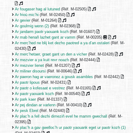
Ar fougaser hag al lutuned
(Réf. M-02505)
Ar frioù mic’hi
(Réf. M-02450)
Ar gevier
(Réf. M-01264)
Ar goulmig wenn (2)
(Réf. M-02368)
Ar jandarm paotr yaouank kozh
(Réf. M-01607)
Ar mab henañ lazhet gant ar vamm
(Réf. M-00205)
Ar merc’hed ne blij ket dezho paotred a ya d’an ostaleri
(Réf. M-
02430)
Ar merc’hetaer, graet gant un den a vicher
(Réf. M-02428)
Ar mezvier a ya kuit revr noazh
(Réf. M-02444)
Ar mezvier lienet
(Réf. M-01207)
Ar miliner disoursi
(Réf. M-00646)
Ar paeron hag ar vaeronez a gousk asambles
(Réf. M-02442)
Ar paotr lipous
(Réf. M-02431)
Ar paotr o kofesaat e vestrez
(Réf. M-01165)
Ar paotr yaouank kozh
(Réf. M-00540)
Ar park kaer
(Réf. M-01337)
Ar pej dindan ar varlenn
(Réf. M-00410)
Ar pesk Ebrel
(Réf. M-02440)
Ar plac’h a fell dezhi dimeziñ evel he mamm gwechall
(Réf. M-
02395)
Ar plac’h a gav gwelloc’h ur paotr yaouank eget ur paotr kozh (1)