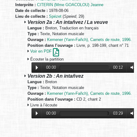
Interprète :
CITERIN (Mme GOACOLOU) Jeanne
Date de collecte :
1978-08-06
Lieu de collecte :
Spézet
(
Speied
, 29)
Version 2a : An intañvez / La veuve
Langue :
Breton, Traduction en français
Type :
Texte, Notation musicale
Ouvrage :
Kemener (Yann-Fañch), Carnets de route, 1996.
Position dans l’ouvrage :
Livre, p. 198-199, chant n° 71
Voir en PDF
Écouter la partition
00:00
00:12
Version 2b : An intañvez
Langue :
Breton
Type :
Texte, Notation musicale
Ouvrage :
Kemener (Yann-Fañch), Carnets de route, 1996.
Position dans l’ouvrage :
CD 2, chant 2
Livre à l’écoute
00:00
03:29