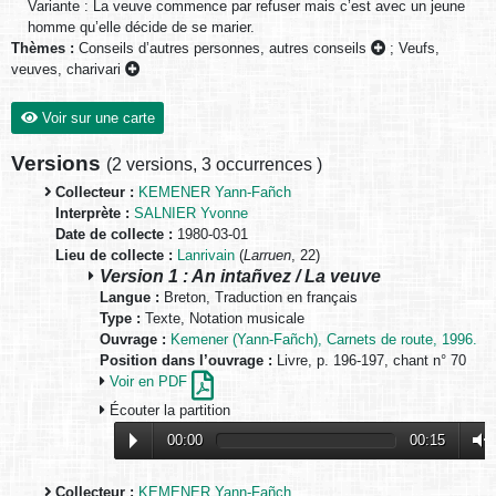
Variante : La veuve commence par refuser mais c’est avec un jeune
homme qu’elle décide de se marier.
Thèmes :
Conseils d’autres personnes, autres conseils
;
Veufs,
veuves, charivari
Voir sur une carte
Versions
(
2 versions
,
3 occurrences
)
Collecteur :
KEMENER Yann-Fañch
Interprète :
SALNIER Yvonne
Date de collecte :
1980-03-01
Lieu de collecte :
Lanrivain
(
Larruen
, 22)
Version 1 : An intañvez / La veuve
Langue :
Breton, Traduction en français
Type :
Texte, Notation musicale
Ouvrage :
Kemener (Yann-Fañch), Carnets de route, 1996.
Position dans l’ouvrage :
Livre, p. 196-197, chant n° 70
Voir en PDF
Écouter la partition
00:00
00:15
Collecteur :
KEMENER Yann-Fañch