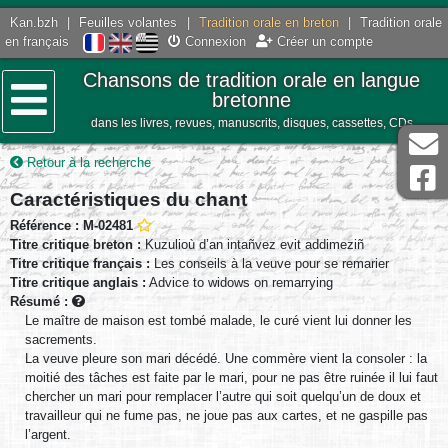
Kan.bzh
|
Feuilles volantes
|
Tradition orale en breton
|
Tradition orale
en français
Connexion
Créer un compte
Chansons de tradition orale en langue
bretonne
dans les livres, revues, manuscrits, disques, cassettes, CDs
Menu
Retour à la recherche
Caractéristiques du chant
Référence : M-02481
Titre critique breton :
Kuzulioù d’an intañvez evit addimeziñ
Titre critique français :
Les conseils à la veuve pour se remarier
Titre critique anglais :
Advice to widows on remarrying
Résumé :
Le maître de maison est tombé malade, le curé vient lui donner les
sacrements.
La veuve pleure son mari décédé. Une commère vient la consoler : la
moitié des tâches est faite par le mari, pour ne pas être ruinée il lui faut
chercher un mari pour remplacer l’autre qui soit quelqu’un de doux et
travailleur qui ne fume pas, ne joue pas aux cartes, et ne gaspille pas
l’argent.