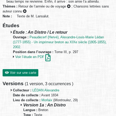
beau temps ne revienne. Enfin, il arrive : son amie l’a attendu.
Thèmes :
Retour de l’armée ou de voyage
;
Chansons lettrées sans
auteur connu
Note :
Texte de M. Lansalut.
Études
Étude : An Distro / Le retour
Ouvrage :
Peaudecerf (Hervé), Alexandre-Louis-Marie Lédan
(1777-1855) - Un imprimeur breton au XIXe siècle (1805-1855),
2002.
Position dans l’ouvrage :
Tome III, p. 297
Voir l’étude en PDF
Voir sur une carte
Versions
(
1 version
,
3 occurrences
)
Collecteur :
LÉDAN Alexandre
Date de collecte :
Avant 1834
Lieu de collecte :
Morlaix
(
Montroulez
, 29)
Version 1a : An Distro
Langue :
Breton
Type :
Texte