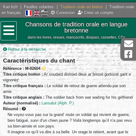
Kan.bzh
|
Feuilles volantes
|
Tradition orale en breton
|
Tradition orale
en français
Connexion
Créer un compte
Chansons de tradition orale en langue
bretonne
dans les livres, revues, manuscrits, disques, cassettes, CDs
Menu
Retour à la recherche
Caractéristiques du chant
Référence : M-02604
Titre critique breton :
Ar soudard distroet deus ar brezel gortozet gant e
vignonez
Titre critique français :
Le soldat de retour de guerre attendu par son
amie
Titre critique anglais :
The soldier back from war waiting for his girlfriend
Auteur (normalisé) :
Lansalut (Alph. P.)
Résumé :
Ne voyez-vous pas sur la grand’ route un soldat qui revient de guerre,
bien fatigué, suivi d’un chien jaune ? Voilà longtemps qu’il n’a pas revu
sa bien-aimée et son pays.
Il imagine ce qu’il va dire à sa belle. Un orage le retient, avant que le