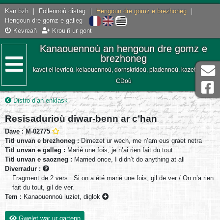
Kan.bzh
|
Follennoù distag
|
Hengoun dre gomz e brezhoneg
|
Hengoun dre gomz e galleg
Kevreañ
Krouiñ ur gont
Kanaouennoù an hengoun dre gomz e
brezhoneg
kavet el levrioù, kelaouennoù, dornskridoù, pladennoù, kazetennoù,
Lañser
CDoù
Distro d’an enklask
Resisadurioù diwar-benn ar c’han
Dave : M-02775
Titl unvan e brezhoneg :
Dimezet ur wech, me n’am eus graet netra
Titl unvan e galleg :
Marié une fois, je n’ai rien fait du tout
Titl unvan e saozneg :
Married once, I didn’t do anything at all
Diverradur :
Fragment de 2 vers : Si on a été marié une fois, gil de ver / On n’a rien
fait du tout, gil de ver.
Tem :
Kanaouennoù luziet, diglok
Gwelet war ur gartenn