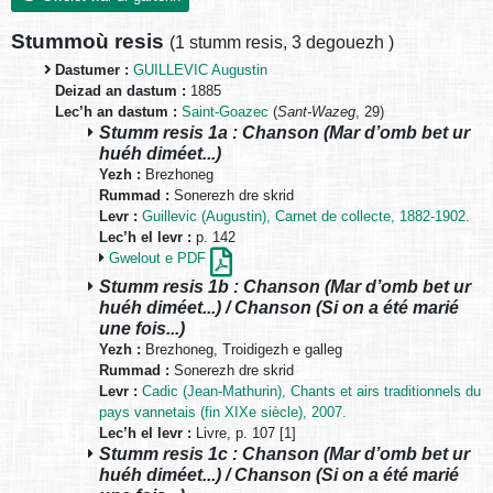
Stummoù resis
(
1 stumm resis
,
3 degouezh
)
Dastumer :
GUILLEVIC Augustin
Deizad an dastum :
1885
Lec’h an dastum :
Saint-Goazec
(
Sant-Wazeg
, 29)
Stumm resis 1a : Chanson (Mar d’omb bet ur
huéh diméet...)
Yezh :
Brezhoneg
Rummad :
Sonerezh dre skrid
Levr :
Guillevic (Augustin), Carnet de collecte, 1882-1902.
Lec’h el levr :
p. 142
Gwelout e PDF
Stumm resis 1b : Chanson (Mar d’omb bet ur
huéh diméet...) / Chanson (Si on a été marié
une fois...)
Yezh :
Brezhoneg, Troidigezh e galleg
Rummad :
Sonerezh dre skrid
Levr :
Cadic (Jean-Mathurin), Chants et airs traditionnels du
pays vannetais (fin XIXe siècle), 2007.
Lec’h el levr :
Livre, p. 107 [1]
Stumm resis 1c : Chanson (Mar d’omb bet ur
huéh diméet...) / Chanson (Si on a été marié