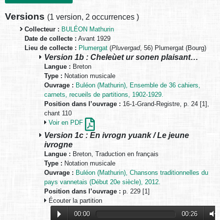
Versions
(
1 version
,
2 occurrences
)
Collecteur :
BULÉON Mathurin
Date de collecte :
Avant 1929
Lieu de collecte :
Plumergat
(
Pluvergad
, 56) Plumergat (Bourg)
Version 1b : Cheleùet ur sonen plaisant…
Langue :
Breton
Type :
Notation musicale
Ouvrage :
Buléon (Mathurin), Ensemble de 36 cahiers,
carnets, recueils de partitions, 1902-1929.
Position dans l’ouvrage :
16-1-Grand-Registre, p. 24 [1],
chant 110
Voir en PDF
Version 1c : En ivrogn yuank / Le jeune
ivrogne
Langue :
Breton, Traduction en français
Type :
Notation musicale
Ouvrage :
Buléon (Mathurin), Chansons traditionnelles du
pays vannetais (Début 20e siècle), 2012.
Position dans l’ouvrage :
p. 229 [1]
Écouter la partition
00:00
00:26