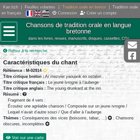
Kan.bzh
|
Feuilles volantes
|
Tradition orale en breton
|
Tradition orale
en français
Connexion
Créer un compte
Chansons de tradition orale en langue
bretonne
dans les livres, revues, manuscrits, disques, cassettes, CDs
Menu
Retour à la recherche
Caractéristiques du chant
Référence : M-02914
Titre critique breton :
Ar mezvier yaouank en ostaleri
Titre critique français :
Le jeune ivrogne à l’auberge
Titre critique anglais :
The young drunkard at the inn
Résumé :
Fragment de 4 vers :
Écoutez une agréable chanson / Composée sur un jeune ivrogne /
Lequel n’avait d’autre souci / Que d’aller à l’auberge.
Thèmes :
Conséquences des vices (boissons, tabac, ...)
;
Chansons
obscures, incomplètes
Voir sur une carte