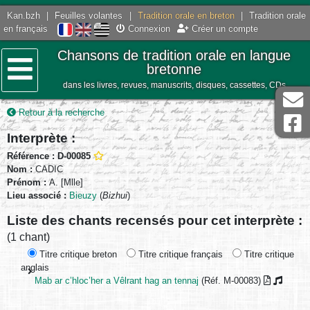
Kan.bzh
|
Feuilles volantes
|
Tradition orale en breton
|
Tradition orale
en français
Connexion
Créer un compte
Chansons de tradition orale en langue
bretonne
dans les livres, revues, manuscrits, disques, cassettes, CDs
Menu
Retour à la recherche
Interprète :
Référence : D-00085
Nom :
CADIC
Prénom :
A. [Mlle]
Lieu associé :
Bieuzy
(
Bizhui
)
Liste des chants recensés pour cet interprète :
(1 chant)
Titre critique breton
Titre critique français
Titre critique
anglais
Mab ar c’hloc’her a Vêlrant hag an tennaj
(Réf. M-00083)