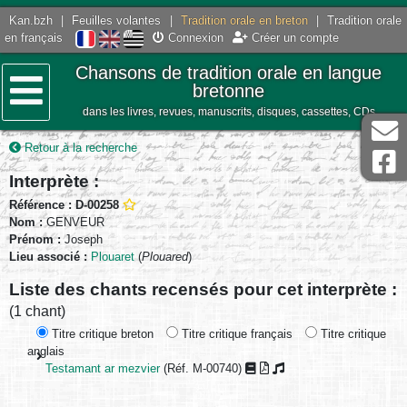
Kan.bzh
|
Feuilles volantes
|
Tradition orale en breton
|
Tradition orale
en français
Connexion
Créer un compte
Chansons de tradition orale en langue
bretonne
dans les livres, revues, manuscrits, disques, cassettes, CDs
Menu
Retour à la recherche
Interprète :
Référence : D-00258
Nom :
GENVEUR
Prénom :
Joseph
Lieu associé :
Plouaret
(
Plouared
)
Liste des chants recensés pour cet interprète :
(1 chant)
Titre critique breton
Titre critique français
Titre critique
anglais
Testamant ar mezvier
(Réf. M-00740)