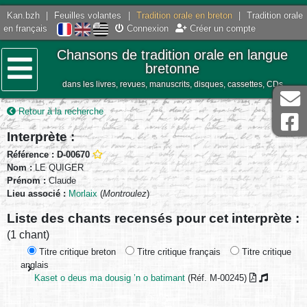
Kan.bzh
|
Feuilles volantes
|
Tradition orale en breton
|
Tradition orale
en français
Connexion
Créer un compte
Chansons de tradition orale en langue
bretonne
dans les livres, revues, manuscrits, disques, cassettes, CDs
Menu
Retour à la recherche
Interprète :
Référence : D-00670
Nom :
LE QUIGER
Prénom :
Claude
Lieu associé :
Morlaix
(
Montroulez
)
Liste des chants recensés pour cet interprète :
(1 chant)
Titre critique breton
Titre critique français
Titre critique
anglais
Kaset o deus ma dousig ’n o batimant
(Réf. M-00245)