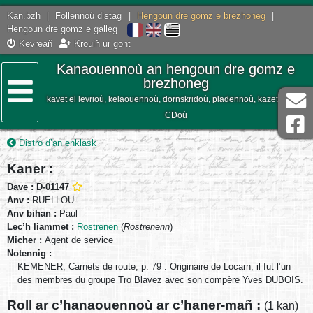
Kan.bzh
|
Follennoù distag
|
Hengoun dre gomz e brezhoneg
|
Hengoun dre gomz e galleg
Kevreañ
Krouiñ ur gont
Kanaouennoù an hengoun dre gomz e
brezhoneg
kavet el levrioù, kelaouennoù, dornskridoù, pladennoù, kazetennoù,
Lañser
CDoù
Distro d’an enklask
Kaner :
Dave : D-01147
Anv :
RUELLOU
Anv bihan :
Paul
Lec’h liammet :
Rostrenen
(
Rostrenenn
)
Micher :
Agent de service
Notennig :
KEMENER, Carnets de route, p. 79 : Originaire de Locarn, il fut l’un
des membres du groupe Tro Blavez avec son compère Yves DUBOIS.
Roll ar c’hanaouennoù ar c’haner-mañ :
(1 kan)