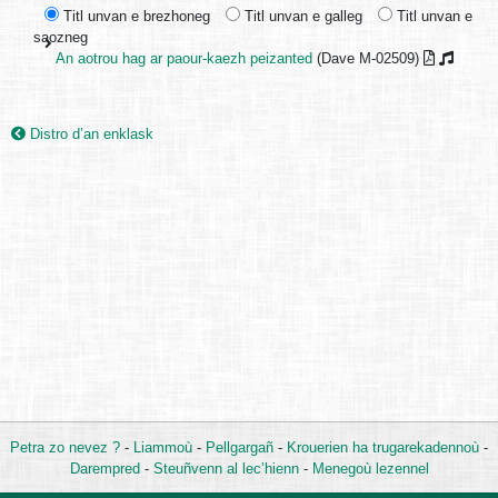
Titl unvan e brezhoneg
Titl unvan e galleg
Titl unvan e
saozneg
An aotrou hag ar paour-kaezh peizanted
(Dave M-02509)
Distro d’an enklask
Petra zo nevez ?
-
Liammoù
-
Pellgargañ
-
Krouerien ha trugarekadennoù
-
Darempred
-
Steuñvenn al lec’hienn
-
Menegoù lezennel