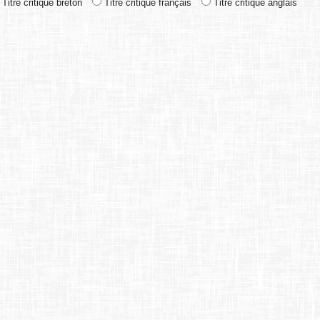
Titre critique breton
Titre critique français
Titre critique anglais