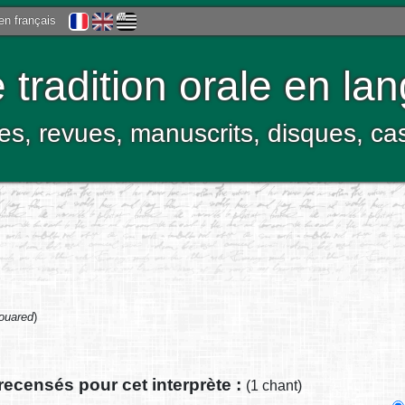
 en français
tradition orale en la
res, revues, manuscrits, disques, c
ouared
)
recensés pour cet interprète :
(1 chant)