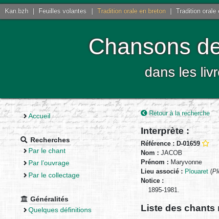
Kan.bzh
|
Feuilles volantes
|
Tradition orale en breton
|
Tradition orale
Chansons de 
dans les liv
Retour à la recherche
Accueil
Interprète :
Recherches
Référence : D-01659
Par le chant
Nom :
JACOB
Prénom :
Maryvonne
Par l’ouvrage
Lieu associé :
Plouaret
(
Pl
Par le collectage
Notice :
1895-1981.
Généralités
Liste des chants 
Quelques définitions