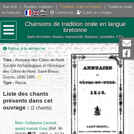
Kan.bzh
|
Feuilles volantes
|
Tradition orale en breton
|
Tradition orale
en français
Connexion
Créer un compte
Chansons de tradition orale en langue
bretonne
dans les livres, revues, manuscrits, disques, cassettes, CDs
Menu
Retour à la recherche
Titre :
Annuaire des Côtes-du-Nord,
Société Archéologique et Historique
des Côtes-du-Nord, Saint-Brieuc,
Guyon, 1836-1880.
Type :
Revue
Liste des chants
présents dans cet
ouvrage :
(2 chants)
Marv Guillaume Lecourt,
gward manati Gras
(Réf. M-