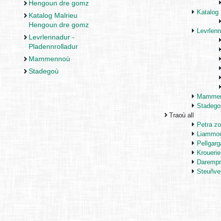
Hengoun dre gomz
Katalog
Katalog Malrieu
Hengoun dre gomz
Levrlenn
Levrlennadur -
Pladennrolladur
Mammennoù
Stadegoù
Mamme
Stadego
Traoù all
Petra z
Liammo
Pellgarg
Kroueri
Darempr
Steuñven