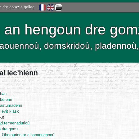
 dre gomz e galleg
an hengoun dre gom
kelaouennoù, dornskridoù, pladenno
l lec’hienn
’han
oberenn
dastumadenn
 evit klask
out
ad termenadurioù
 dre gomz
Oberourien ar c’hanaouennoù