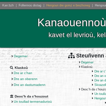
Kan.bzh
|
Follennoù distag
|
Hengoun dre gomz e brezhoneg
|
Hengoun
Kanaouennoù 
kavet el levrioù, 
Steuñvenn a
Degemer
Degemer
Klaskoù
Klaskoù
Dre ar c
Dre ar c’han
Dre an 
Dre an oberenn
Dre an 
Dre an dastumadenn
Skoazell
Deoc’h da c’houz
Un toull
Deoc’h da c’houzout
Hengoun
Un toullad termenadurioù