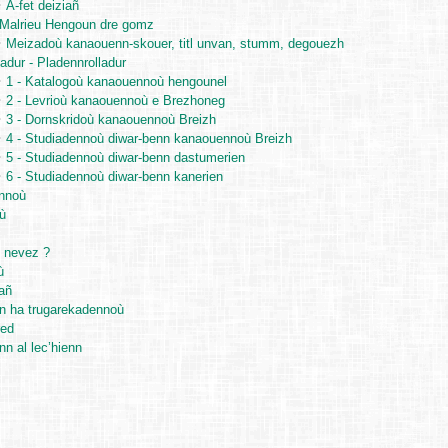
A-fet deiziañ
 Malrieu Hengoun dre gomz
Meizadoù kanaouenn-skouer, titl unvan, stumm, degouezh
adur - Pladennrolladur
1 - Katalogoù kanaouennoù hengounel
2 - Levrioù kanaouennoù e Brezhoneg
3 - Dornskridoù kanaouennoù Breizh
4 - Studiadennoù diwar-benn kanaouennoù Breizh
5 - Studiadennoù diwar-benn dastumerien
6 - Studiadennoù diwar-benn kanerien
nnoù
ù
o nevez ?
ù
añ
en ha trugarekadennoù
ed
n al lec’hienn