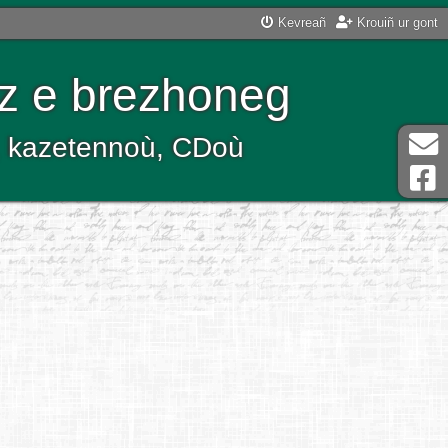
Kevreañ
Krouiñ ur gont
z e brezhoneg
ù, kazetennoù, CDoù