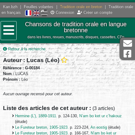
Kan.bzh
|
Feuilles volantes
|
Tradition orale en breton
|
Tradition orale
en français
Connexion
Créer un compte
Chansons de tradition orale en langue
bretonne
dans les livres, revues, manuscrits, disques, cassettes, CDs
Menu
Retour à la recherche
Auteur : Lucas (Léo)
Référence : G-00184
Nom :
LUCAS
Prénom :
Léo
Aucun ouvrage recensé pour cet auteur.
Liste des articles de cet auteur :
(3 articles)
Hermine (L’), 1889-1911.
p. 124-130,
N’am bo ket ur c’hakouz
(étude)
Le Fureteur breton, 1905-1923.
p. 223-224,
An eostig
(étude)
Le Fureteur breton, 1905-1923.
p. 166-167,
N’am bo ket ur