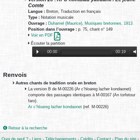
Comte
Langue :
Breton, Traduction en français
Type :
Notation musicale
Ouvrage :
Duhamel (Maurice), Musiques bretonnes, 1913.
Position dans l’ouvrage :
p. 75, chant n° 149
Voir en PDF
Écouter la partition
00:00
00:19
Renvois
Autres chants de tradition orale en breton
La version B de M-00226 (Ar c’hloareg lazher kondaonet)
comporte des passages identiques à M-00167 (An torfetour
faro).
Ar c’hloareg lazher kondaonet
(ref. M-00226)
Retour à la recherche
Quoi de neuf ?
-
Liens
-
Téléchargements
-
Crédits
-
Contact
-
Plan du site
-