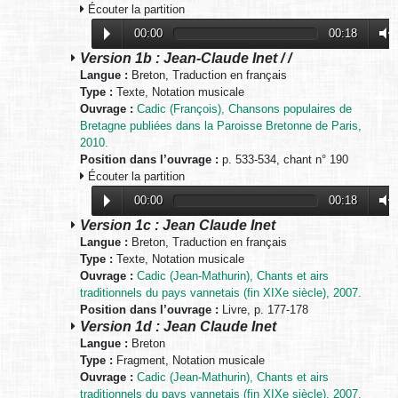
Écouter la partition
00:00
00:18
Version 1b : Jean-Claude Inet / /
Langue :
Breton, Traduction en français
Type :
Texte, Notation musicale
Ouvrage :
Cadic (François), Chansons populaires de
Bretagne publiées dans la Paroisse Bretonne de Paris,
2010.
Position dans l’ouvrage :
p. 533-534, chant n° 190
Écouter la partition
00:00
00:18
Version 1c : Jean Claude Inet
Langue :
Breton, Traduction en français
Type :
Texte, Notation musicale
Ouvrage :
Cadic (Jean-Mathurin), Chants et airs
traditionnels du pays vannetais (fin XIXe siècle), 2007.
Position dans l’ouvrage :
Livre, p. 177-178
Version 1d : Jean Claude Inet
Langue :
Breton
Type :
Fragment, Notation musicale
Ouvrage :
Cadic (Jean-Mathurin), Chants et airs
traditionnels du pays vannetais (fin XIXe siècle), 2007.