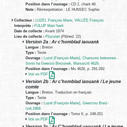
Position dans l’ouvrage :
CD 2, chant 48
Note :
Réinterprétation : LE HUNSEC Sophie
Collecteur :
LUZEL François-Marie
,
VALLÉE François
Interprète :
FULUP Marc’harit
Date de collecte :
Avant 1874
Lieu de collecte :
Pluzunet
(
Plûned
, 22)
Version 2a : Ar c’homblad iaouank
Langue :
Breton
Type :
Texte
Ouvrage :
Luzel (François-Marie), Chansons bretonnes -
Sonio ha Gwerzio Brezonek, Manuscrit 4626.
Position dans l’ouvrage :
Ms 4626, p. 291-292
Voir en PDF
Version 2b : Ar c’homblad iaouank / Le jeune
comte
Langue :
Breton, Traduction en français
Type :
Texte
Ouvrage :
Luzel (François-Marie), Gwerziou Breiz-
Izel,1968.
Position dans l’ouvrage :
Tome II, p. 248-251
Voir en PDF
Version 2c : Ar C’homblad yaouank / Le jeune