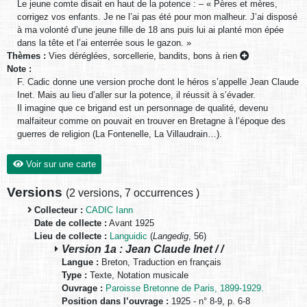
Le jeune comte disait en haut de la potence : – « Pères et mères,
corrigez vos enfants. Je ne l’ai pas été pour mon malheur. J’ai disposé
à ma volonté d’une jeune fille de 18 ans puis lui ai planté mon épée
dans la tête et l’ai enterrée sous le gazon. »
Thèmes :
Vies déréglées, sorcellerie, bandits, bons à rien
Note :
F. Cadic donne une version proche dont le héros s’appelle Jean Claude
Inet. Mais au lieu d’aller sur la potence, il réussit à s’évader.
Il imagine que ce brigand est un personnage de qualité, devenu
malfaiteur comme on pouvait en trouver en Bretagne à l’époque des
guerres de religion (La Fontenelle, La Villaudrain…).
Voir sur une carte
Versions
(
2 versions
,
7 occurrences
)
Collecteur :
CADIC Iann
Date de collecte :
Avant 1925
Lieu de collecte :
Languidic
(
Langedig
, 56)
Version 1a : Jean Claude Inet / /
Langue :
Breton, Traduction en français
Type :
Texte, Notation musicale
Ouvrage :
Paroisse Bretonne de Paris, 1899-1929.
Position dans l’ouvrage :
1925 - n° 8-9, p. 6-8