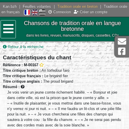
Kan.bzh
|
Feuilles volantes
|
Tradition orale en breton
|
Tradition orale
en français
Connexion
Créer un compte
Chansons de tradition orale en langue
bretonne
dans les livres, revues, manuscrits, disques, cassettes, CDs
Menu
Retour à la recherche
Caractéristiques du chant
Référence : M-00167
Titre critique breton :
An torfedour faro
Titre critique français :
Le brigand fier
Titre critique anglais :
The proud brigand
Résumé :
Je vois venir un jeune comte richement habillé. – « Bonjour et joie
dans cette ville, où est la prison que le jeune comte y aille. »
– « Inutile de plaisanter, je vous mettrai dans une basse-fosse, vous
n’y verrez ni jour ni nuit. » – « Il me faudra un lit-clos et une jolie fille
pour la nuit. » – « Je vous chercherai une filles des champs qui
sautera à votre cou : la fille du chanvre. » – « Je ne serai pas pendu
avec des cordes mais avec de la soie blanche. »