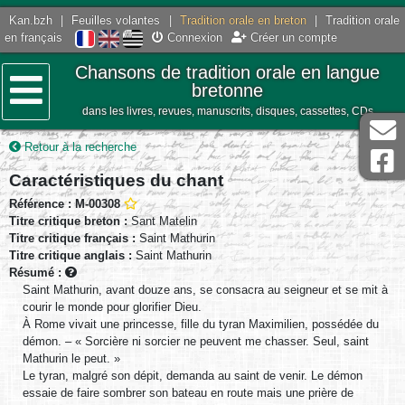
Kan.bzh
|
Feuilles volantes
|
Tradition orale en breton
|
Tradition orale
en français
Connexion
Créer un compte
Chansons de tradition orale en langue
bretonne
dans les livres, revues, manuscrits, disques, cassettes, CDs
Menu
Retour à la recherche
Caractéristiques du chant
Référence : M-00308
Titre critique breton :
Sant Matelin
Titre critique français :
Saint Mathurin
Titre critique anglais :
Saint Mathurin
Résumé :
Saint Mathurin, avant douze ans, se consacra au seigneur et se mit à
courir le monde pour glorifier Dieu.
À Rome vivait une princesse, fille du tyran Maximilien, possédée du
démon. – « Sorcière ni sorcier ne peuvent me chasser. Seul, saint
Mathurin le peut. »
Le tyran, malgré son dépit, demanda au saint de venir. Le démon
essaie de faire sombrer son bateau en route mais une prière de