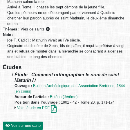
Mathurin calme la mer.
Arrivé à Rome, il chasse les sept démons de la jeune fille.
Que les pécheurs ne se découragent pas et viennent à Quistinic
chercher leur pardon auprès de saint Mathurin, le deuxième dimanche
de mai.
Thèmes :
Vies de saints
Note :
[de F. Cadic] : Mathurin vivait au IVe siècle.
Originaire du diocèse de Seps, fils de païen, il reçut la prêtrise à vingt
ans et refusa de monter dans la hiérarchie se consacrant à aider ses
semblables, le long des chemins.
Études
Étude : Comment orthographier le nom de saint
Maturin / /
Ouvrage :
Bulletin Archéologique de l’Association Bretonne, 1844-
[en cours].
Auteur de l’article :
Buléon (Jérôme)
Position dans l’ouvrage :
1901 - 42 - Tome 20, p. 171-174
Voir l’étude en PDF
Voir sur une carte