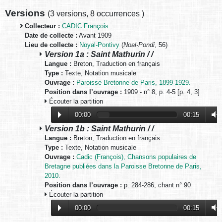
Versions
(
3 versions
,
8 occurrences
)
Collecteur :
CADIC François
Date de collecte :
Avant 1909
Lieu de collecte :
Noyal-Pontivy
(
Noal-Pondi
, 56)
Version 1a : Saint Mathurin / /
Langue :
Breton, Traduction en français
Type :
Texte, Notation musicale
Ouvrage :
Paroisse Bretonne de Paris, 1899-1929.
Position dans l’ouvrage :
1909 - n° 8, p. 4-5 [p. 4, 3]
Écouter la partition
00:00
00:15
Version 1b : Saint Mathurin / /
Langue :
Breton, Traduction en français
Type :
Texte, Notation musicale
Ouvrage :
Cadic (François), Chansons populaires de
Bretagne publiées dans la Paroisse Bretonne de Paris,
2010.
Position dans l’ouvrage :
p. 284-286, chant n° 90
Écouter la partition
00:00
00:15