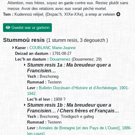
Attention, mes frères, soyez en garde contre eux. Restez plutôt sans
messe. Avoir des relations avec eux serait péché mortel.
Tem :
Kudennoù relijiel, (Dispac’h, XIXe-XXe), a enep ar veleien
Gwelet war ur gartenn
Stummoù resis
(
1 stumm resis
,
3 degouezh
)
Kaner :
COUBLANC Marie-Jeanne
Deizad an dastum :
1791-08-27
Lec’h an dastum :
Douarnenez
(
Douarnenez
, 29)
Stumm resis 1a : Ma breudeur quer a
Francisien…
Yezh :
Brezhoneg
Rummad :
Testenn
Levr :
Bulletin Diocésain d’Histoire et d’Archéologie, 1901-
1942.
Lec’h el levr :
1909 ?
Stumm resis 1b : Ma breudeur quer a
Francisien… / Chers frères et Français…
Yezh :
Brezhoneg, Troidigezh e galleg
Rummad :
Testenn
Levr :
Annales de Bretagne [et des Pays de L’Ouest], 1886-
[en cours].