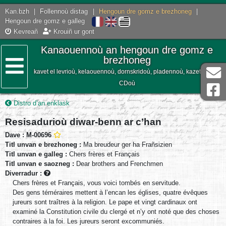
Kan.bzh
|
Follennoù distag
|
Hengoun dre gomz e brezhoneg
|
Hengoun dre gomz e galleg
Kevreañ
Krouiñ ur gont
Kanaouennoù an hengoun dre gomz e
brezhoneg
kavet el levrioù, kelaouennoù, dornskridoù, pladennoù, kazetennoù,
Lañser
CDoù
Distro d’an enklask
Resisadurioù diwar-benn ar c’han
Dave : M-00696
Titl unvan e brezhoneg :
Ma breudeur ger ha Frañsizien
Titl unvan e galleg :
Chers frères et Français
Titl unvan e saozneg :
Dear brothers and Frenchmen
Diverradur :
Chers frères et Français, vous voici tombés en servitude.
Des gens téméraires mettent à l’encan les églises, quatre évêques
jureurs sont traîtres à la religion. Le pape et vingt cardinaux ont
examiné la Constitution civile du clergé et n’y ont noté que des choses
contraires à la foi. Les jureurs seront excommuniés.