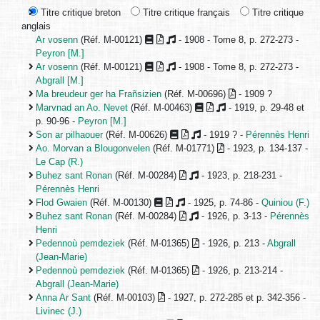
Titre critique breton
Titre critique français
Titre critique
anglais
Ar vosenn
(Réf. M-00121)
- 1908 - Tome 8, p. 272-273 -
Peyron [M.]
Ar vosenn
(Réf. M-00121)
- 1908 - Tome 8, p. 272-273 -
Abgrall [M.]
Ma breudeur ger ha Frañsizien
(Réf. M-00696)
- 1909 ?
Marvnad an Ao. Nevet
(Réf. M-00463)
- 1919, p. 29-48 et
p. 90-96 -
Peyron [M.]
Son ar pilhaouer
(Réf. M-00626)
- 1919 ? -
Pérennès Henri
Ao. Morvan a Blougonvelen
(Réf. M-01771)
- 1923, p. 134-137 -
Le Cap (R.)
Buhez sant Ronan
(Réf. M-00284)
- 1923, p. 218-231 -
Pérennès Henri
Flod Gwaien
(Réf. M-00130)
- 1925, p. 74-86 -
Quiniou (F.)
Buhez sant Ronan
(Réf. M-00284)
- 1926, p. 3-13 -
Pérennès
Henri
Pedennoù pemdeziek
(Réf. M-01365)
- 1926, p. 213 -
Abgrall
(Jean-Marie)
Pedennoù pemdeziek
(Réf. M-01365)
- 1926, p. 213-214 -
Abgrall (Jean-Marie)
Anna Ar Sant
(Réf. M-00103)
- 1927, p. 272-285 et p. 342-356 -
Livinec (J.)