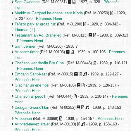
Sant Gwennole
(Réf. M-00281)
- 1927, p. 328 -
Pérennès
Henri
Markiz ar Gergoad ha chapel sant Kloda
(Réf. M-00250)
- 1929,
p. 237-239 -
Pérennès Henri
Teñzor park ar groaz ruz
(Réf. M-01290)
- 1929, p. 334-342 -
Thomas (J.)
Testamant an Ao. Branelleg
(Réf. M-00113)
- 1930, p. 309-313
-
Pérennès Henri
Sant Jermen
(Réf. M-00280) - 1938 ?
Ar paper timbr
(Réf. M-00106)
- 1939, p. 100-105 -
Pérennès
Henri
Chañson war daofin Bro C’hall
(Réf. M-00445)
- 1939, p. 116-121
-
Pérennès Henri
Emgann Sant-Kast
(Réf. M-00015)
- 1939, p. 122-127 -
Pérennès Henri
Glac’har un ene fidel
(Réf. M-00105)
- 1939, p. 128-137 -
Pérennès Henri
Chañson ar peoc’h
(Réf. M-00444)
- 1939, p. 138-147 -
Pérennès
Henri
Diougan Gwenc’hlan
(Réf. M-00252)
- 1939, p. 148-153 -
Pérennès Henri
Ar beorien
(Réf. M-00669)
- 1939, p. 154-157 -
Pérennès Henri
Ar pried-nevez arajet
(Réf. M-00133)
- 1939, p. 158-163 -
Pérennès Henri