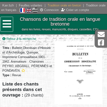
Kan.bzh
|
Feuilles volantes
|
Tradition orale en breton
|
Tradition orale
en français
Connexion
Créer un compte
Chansons de tradition orale en langue
bretonne
dans les livres, revues, manuscrits, disques, cassettes, CDs
Menu
Retour à la recherche
Titre :
Bulletin Diocésain d’Histoire
et d’Archéologie, Quimper,
Imprimerie Cornouaillaise,1901-
1942. Animateurs : Chanoines
PEYRO, ABGRALL, PÉRENNÈS et
PONDAVEN.
Type :
Revue
Liste des chants
présents dans cet
ouvrage :
(29 chants)