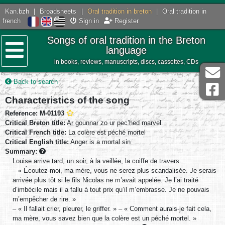
Kan.bzh
|
Broadsheets
|
Oral tradition in breton
|
Oral tradition in
french
Sign in
Register
Songs of oral tradition in the Breton
language
in books, reviews, manuscripts, discs, cassettes, CDs
Menu
Back to search
Characteristics of the song
Reference: M-01193
Critical Breton title:
Ar gounnar zo ur pec’hed marvel
Critical French title:
La colère est péché mortel
Critical English title:
Anger is a mortal sin
Summary:
Louise arrive tard, un soir, à la veillée, la coiffe de travers.
– « Écoutez-moi, ma mère, vous ne serez plus scandalisée. Je serais
arrivée plus tôt si le fils Nicolas ne m’avait appelée. Je l’ai traité
d’imbécile mais il a fallu à tout prix qu’il m’embrasse. Je ne pouvais
m’empêcher de rire. »
– « Il fallait crier, pleurer, le griffer. » – « Comment aurais-je fait cela,
ma mère, vous savez bien que la colère est un péché mortel. »