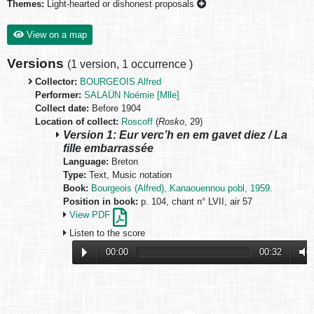
Themes:
Light-hearted or dishonest proposals
View on a map
Versions
(
1 version
,
1 occurrence
)
Collector:
BOURGEOIS Alfred
Performer:
SALAÜN Noémie [Mlle]
Collect date:
Before 1904
Location of collect:
Roscoff
(
Rosko
, 29)
Version 1: Eur verc’h en em gavet diez / La
fille embarrassée
Language:
Breton
Type:
Text, Music notation
Book:
Bourgeois (Alfred), Kanaouennou pobl, 1959.
Position in book:
p. 104, chant n° LVII, air 57
View PDF
Listen to the score
00:00
00:32