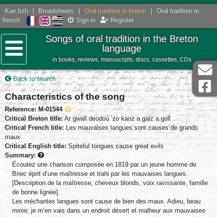
Kan.bzh
|
Broadsheets
|
Oral tradition in breton
|
Oral tradition in
french
Sign in
Register
Songs of oral tradition in the Breton
language
in books, reviews, manuscripts, discs, cassettes, CDs
Menu
Back to search
Characteristics of the song
Reference: M-01544
Critical Breton title:
Ar gwall deodoù ’zo kaoz a galz a goll
Critical French title:
Les mauvaises langues sont causes de grands
maux
Critical English title:
Spiteful tongues cause great evils
Summary:
Écoutez une chanson composée en 1819 par un jeune homme de
Briec éprit d’une maîtresse et trahi par les mauvaises langues.
[Description de la maîtresse, cheveux blonds, voix ravissante, famille
de bonne lignée].
Les méchantes langues sont cause de bien des maux. Adieu, beau
miroir, je m’en vais dans un endroit désert et malheur aux mauvaises