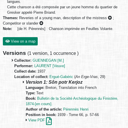
langues.
Cette chanson a été composée par un jeune homme du quartier de
Gresker appelé Pierre Briand.
Themes:
Reveries of a young man, description of the mistress
;
Competitor or slander
Note:
[de H. Pérennès] : Chanson imprimée en Feuilles Volante.
View on a map
Versions
(
1 version
,
1 occurrence
)
Collector:
GUENNEGAN [M.]
Performer:
LAURENT [Veuve]
Collect date:
1937
Location of collect:
Ergué-Gabéric
(
An Erge-Vras
, 29)
Version 1: Sôn potr Kerjoz
Language:
Breton, Translation into French
Type:
Text
Book:
Bulletin de la Société Archéologique du Finistère,
1874-[en cours].
Author of the article:
Pérennès Henri
Position in book:
1939 - Tome 66, p. 57-66
View PDF