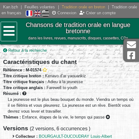
Kan.bzh
|
Feuilles volantes
|
Tradition orale en breton
|
Tradition orale
en français
Connexion
Créer un compte
Chansons de tradition orale en langue
bretonne
dans les livres, revues, manuscrits, disques, cassettes, CDs
Menu
Retour à la recherche
Caractéristiques du chant
Référence : M-01574
Titre critique breton :
Kenavo d’ar yaouankiz
Titre critique français :
Adieu à la jeunesse
Titre critique anglais :
Farewell to youth
Résumé :
La jeunesse est le plus beau bouquet du monde. Viendra un temps où
il se flétrira et vous pleurerez. La jeunesse est un rêve. Bientôt vous
devrez vous lever et travailler.
Thèmes :
Enfance, étapes de la vie, le temps qui passe
Versions
(
2 versions
,
6 occurrences
)
Collecteur :
BOURGAULT-DUCOUDRAY Louis-Albert