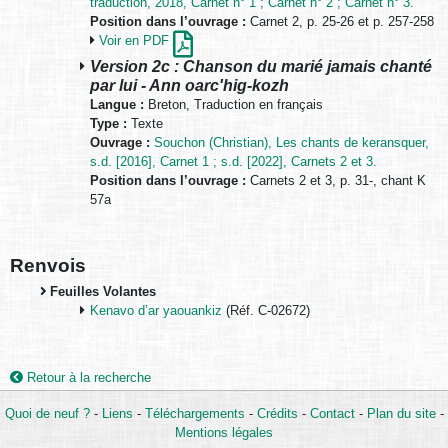
traduction, 2018, Carnet n° 1 ; Carnet n° 2 ; Carnet n° 3.
Position dans l’ouvrage :
Carnet 2, p. 25-26 et p. 257-258
Voir en PDF
Version 2c : Chanson du marié jamais chanté
par lui - Ann oarc'hig-kozh
Langue :
Breton, Traduction en français
Type :
Texte
Ouvrage :
Souchon (Christian), Les chants de keransquer,
s.d. [2016], Carnet 1 ; s.d. [2022], Carnets 2 et 3.
Position dans l’ouvrage :
Carnets 2 et 3, p. 31-, chant K
57a
Renvois
Feuilles Volantes
Kenavo d’ar yaouankiz
(Réf. C-02672)
Retour à la recherche
Quoi de neuf ?
-
Liens
-
Téléchargements
-
Crédits
-
Contact
-
Plan du site
-
Mentions légales