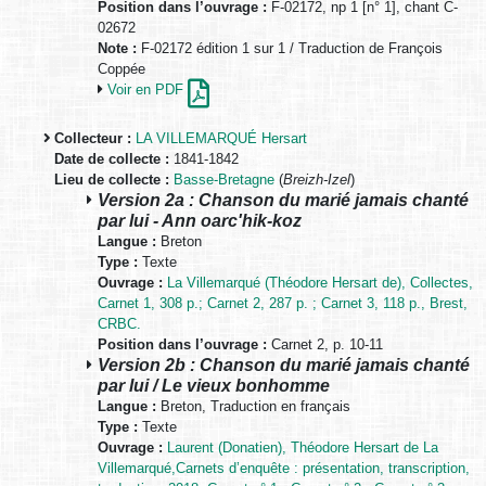
Position dans l’ouvrage :
F-02172, np 1 [n° 1], chant C-
02672
Note :
F-02172 édition 1 sur 1 / Traduction de François
Coppée
Voir en PDF
Collecteur :
LA VILLEMARQUÉ Hersart
Date de collecte :
1841-1842
Lieu de collecte :
Basse-Bretagne
(
Breizh-Izel
)
Version 2a : Chanson du marié jamais chanté
par lui - Ann oarc'hik-koz
Langue :
Breton
Type :
Texte
Ouvrage :
La Villemarqué (Théodore Hersart de), Collectes,
Carnet 1, 308 p.; Carnet 2, 287 p. ; Carnet 3, 118 p., Brest,
CRBC.
Position dans l’ouvrage :
Carnet 2, p. 10-11
Version 2b : Chanson du marié jamais chanté
par lui / Le vieux bonhomme
Langue :
Breton, Traduction en français
Type :
Texte
Ouvrage :
Laurent (Donatien), Théodore Hersart de La
Villemarqué,Carnets d’enquête : présentation, transcription,