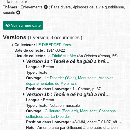
la messe. »
Thèmes :
Enlèvements
;
Faits divers, épisodes de la vie quotidienne,
société
Voir sur une carte
Versions
(
1 version
,
3 occurrences
)
Collecteur :
LE DIBERDER Yves
Date de collecte :
1914-03-22
Lieu de collecte :
La Trinité-sur-Mer
(
An Drinded-Karnag
, 56)
Version 1a : Teoél e oé ha glaù a hré…
Langue :
Breton
Type :
Texte
Ouvrage :
Le Diberder (Yves), Manuscrits, Archives
départementales du Morbihan.
Position dans l’ouvrage :
1 - Carnac, p. 67
Version 1b : Teoél e oé ha glaù a hré…
Langue :
Breton
Type :
Texte, Notation musicale
Ouvrage :
Gilliouard (Édouard), Manuscrit, Chansons
collectées par Le Diberder.
Position dans l’ouvrage :
43-J-84, chant T 01-07, réf. -
Note :
Air emprunté par Gilliouard à une autre chanson