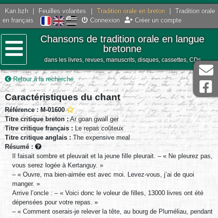
Kan.bzh
|
Feuilles volantes
|
Tradition orale en breton
|
Tradition orale
en français
Connexion
Créer un compte
Chansons de tradition orale en langue
bretonne
dans les livres, revues, manuscrits, disques, cassettes, CDs
Menu
Retour à la recherche
Caractéristiques du chant
Référence : M-01600
Titre critique breton :
Ar goan gwall ger
Titre critique français :
Le repas coûteux
Titre critique anglais :
The expensive meal
Résumé :
Il faisait sombre et pleuvait et la jeune fille pleurait. – « Ne pleurez pas,
vous serez logée à Kertanguy. »
– « Ouvre, ma bien-aimée est avec moi. Levez-vous, j’ai de quoi
manger. »
Arrive l’oncle : – « Voici donc le voleur de filles, 13000 livres ont été
dépensées pour votre repas. »
– « Comment oserais-je relever la tête, au bourg de Pluméliau, pendant