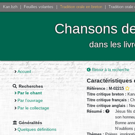
Kan.bzh
|
Feuilles volantes
|
Tradition orale en breton
|
Tradition orale
Chansons de 
dans les liv
Retour à la recherche
Accueil
Caractéristiques
Recherches
Référence : M-02215
Par le chant
Titre critique breton :
Kana
Titre critique français :
Cha
Par l’ouvrage
Titre critique anglais :
New
Par le collectage
Résumé :
Jésus fils 
son honneur
Généralités
Bonne année
N’oublions 
Quelques définitions
Thèmes :
Prières, implorat