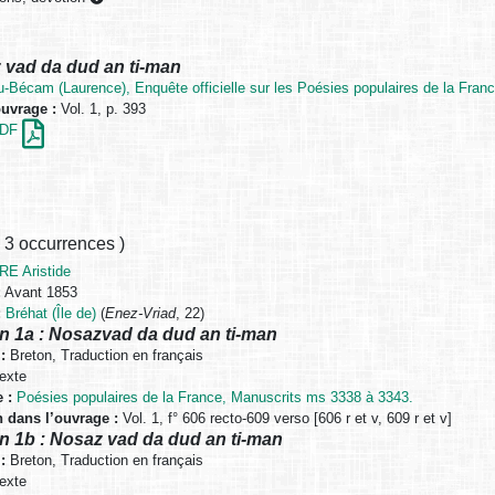
 vad da dud an ti-man
u-Bécam (Laurence), Enquête officielle sur les Poésies populaires de la Franc
ouvrage :
Vol. 1, p. 393
 PDF
,
3 occurrences
)
E Aristide
:
Avant 1853
:
Bréhat (Île de)
(
Enez-Vriad
, 22)
n 1a : Nosazvad da dud an ti-man
:
Breton, Traduction en français
exte
 :
Poésies populaires de la France, Manuscrits ms 3338 à 3343.
n dans l’ouvrage :
Vol. 1, f° 606 recto-609 verso [606 r et v, 609 r et v]
n 1b : Nosaz vad da dud an ti-man
:
Breton, Traduction en français
exte