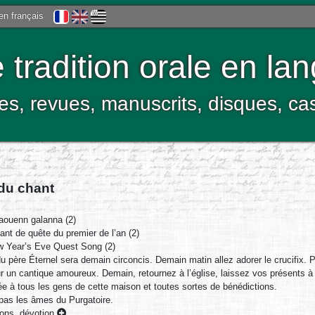
 en français
tradition orale en la
res, revues, manuscrits, disques, c
 du chant
ouenn galanna (2)
nt de quête du premier de l’an (2)
 Year’s Eve Quest Song (2)
du père Éternel sera demain circoncis. Demain matin allez adorer le crucifix
 un cantique amoureux. Demain, retournez à l’église, laissez vos présents à l
 à tous les gens de cette maison et toutes sortes de bénédictions.
pas les âmes du Purgatoire.
ions, dévotion