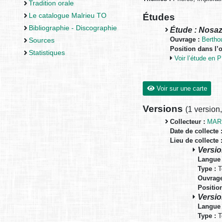
Tradition orale
Études
Le catalogue Malrieu TO
Bibliographie - Discographie
Étude : Nosaz
Ouvrage :
Bertho
Sources
Position dans l’
Statistiques
Voir l’étude en
Voir sur une carte
Versions
(
1 version
Collecteur :
MARR
Date de collecte 
Lieu de collecte 
Versio
Langue 
Type :
T
Ouvrage
Positio
Versio
Langue 
Type :
T