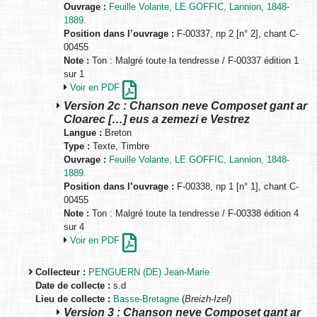
Ouvrage :
Feuille Volante, LE GOFFIC, Lannion, 1848-
1889.
Position dans l’ouvrage :
F-00337, np 2 [n° 2], chant C-
00455
Note :
Ton : Malgré toute la tendresse / F-00337 édition 1
sur 1
Voir en PDF
Version 2c : Chanson neve Composet gant ar
Cloarec […] eus a zemezi e Vestrez
Langue :
Breton
Type :
Texte, Timbre
Ouvrage :
Feuille Volante, LE GOFFIC, Lannion, 1848-
1889.
Position dans l’ouvrage :
F-00338, np 1 [n° 1], chant C-
00455
Note :
Ton : Malgré toute la tendresse / F-00338 édition 4
sur 4
Voir en PDF
Collecteur :
PENGUERN (DE) Jean-Marie
Date de collecte :
s.d
Lieu de collecte :
Basse-Bretagne
(
Breizh-Izel
)
Version 3 : Chanson neve Composet gant ar