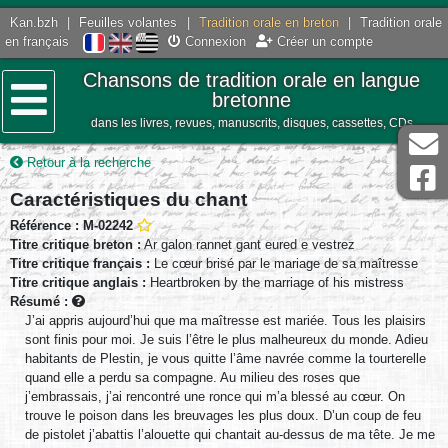
Kan.bzh
|
Feuilles volantes
|
Tradition orale en breton
|
Tradition orale
en français
Connexion
Créer un compte
Chansons de tradition orale en langue
bretonne
dans les livres, revues, manuscrits, disques, cassettes, CDs
Menu
Retour à la recherche
Caractéristiques du chant
Référence : M-02242
Titre critique breton :
Ar galon rannet gant eured e vestrez
Titre critique français :
Le cœur brisé par le mariage de sa maîtresse
Titre critique anglais :
Heartbroken by the marriage of his mistress
Résumé :
J’ai appris aujourd’hui que ma maîtresse est mariée. Tous les plaisirs
sont finis pour moi. Je suis l’être le plus malheureux du monde. Adieu
habitants de Plestin, je vous quitte l’âme navrée comme la tourterelle
quand elle a perdu sa compagne. Au milieu des roses que
j’embrassais, j’ai rencontré une ronce qui m’a blessé au cœur. On
trouve le poison dans les breuvages les plus doux. D’un coup de feu
de pistolet j’abattis l’alouette qui chantait au-dessus de ma tête. Je me