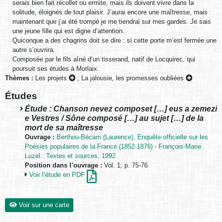
serais bien fait récollet ou ermite, mais ils doivent vivre dans la
solitude, éloignés de tout plaisir. J’aurai encore une maîtresse, mais
maintenant que j’ai été trompé je me tiendrai sur mes gardes. Je sais
une jeune fille qui est digne d’attention.
Quiconque a des chagrins doit se dire : si cette porte m’est fermée une
autre s’ouvrira.
Composée par le fils aîné d’un tisserand, natif de Locquirec, qui
poursuit ses études à Morlaix.
Thèmes :
Les projets
;
La jalousie, les promesses oubliées
Études
Étude : Chanson nevez composet […] eus a zemezi
e Vestres / Sône composé […] au sujet […] de la
mort de sa maîtresse
Ouvrage :
Berthou-Bécam (Laurence), Enquête officielle sur les
Poésies populaires de la France (1852-1876) - François-Marie
Luzel : Textes et sources, 1992.
Position dans l’ouvrage :
Vol. 1, p. 75-76
Voir l’étude en PDF
Voir sur une carte