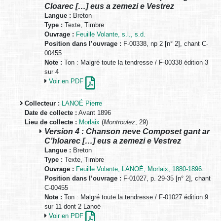
Cloarec […] eus a zemezi e Vestrez
Langue :
Breton
Type :
Texte, Timbre
Ouvrage :
Feuille Volante, s.l., s.d.
Position dans l’ouvrage :
F-00338, np 2 [n° 2], chant C-
00455
Note :
Ton : Malgré toute la tendresse / F-00338 édition 3
sur 4
Voir en PDF
Collecteur :
LANOÉ Pierre
Date de collecte :
Avant 1896
Lieu de collecte :
Morlaix
(
Montroulez
, 29)
Version 4 : Chanson neve Composet gant ar
C’hloarec […] eus a zemezi e Vestrez
Langue :
Breton
Type :
Texte, Timbre
Ouvrage :
Feuille Volante, LANOÉ, Morlaix, 1880-1896.
Position dans l’ouvrage :
F-01027, p. 29-35 [n° 2], chant
C-00455
Note :
Ton : Malgré toute la tendresse / F-01027 édition 9
sur 11 dont 2 Lanoé
Voir en PDF