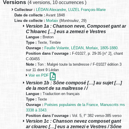
Versions
(
4 versions
,
10 occurrences
)
Collecteur :
LÉDAN Alexandre
,
LUZEL François-Marie
Date de collecte :
Avant 1848
Lieu de collecte :
Morlaix
(
Montroulez
, 29)
Version 1a : Chanson neve, Composet gant ar
C’hloarec […] eus a zemezi e Vestres
Langue :
Breton
Type :
Texte, Timbre
Ouvrage :
Feuille Volante, LÉDAN, Morlaix, 1805-1880.
Position dans l’ouvrage :
F-01027, p. 29-35 [n° 2], chant
C-00455
Note :
Ton : Malgré toute la tendresse / F-01027 édition 3
sur 11 dont 9 Lédan
Voir en PDF
Version 1b : Sône composé […] au sujet […]
de la mort de sa maîtresse / /
Langue :
Traduction en français
Type :
Texte
Ouvrage :
Poésies populaires de la France, Manuscrits ms
3338 à 3343.
Position dans l’ouvrage :
Vol. 5, f° 382 verso-385 verso
Version 1c : Chanson nevez composet gant
ar cloarec […] eus a zemezi e Vestres / Sône