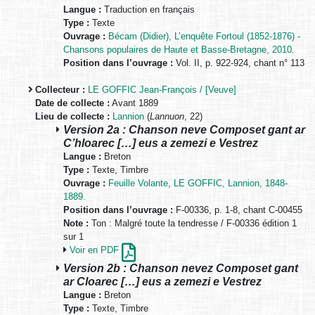
Langue :
Traduction en français
Type :
Texte
Ouvrage :
Bécam (Didier), L’enquête Fortoul (1852-1876) -
Chansons populaires de Haute et Basse-Bretagne, 2010.
Position dans l’ouvrage :
Vol. II, p. 922-924, chant n° 113
Collecteur :
LE GOFFIC Jean-François / [Veuve]
Date de collecte :
Avant 1889
Lieu de collecte :
Lannion
(
Lannuon
, 22)
Version 2a : Chanson neve Composet gant ar
C’hloarec […] eus a zemezi e Vestrez
Langue :
Breton
Type :
Texte, Timbre
Ouvrage :
Feuille Volante, LE GOFFIC, Lannion, 1848-
1889.
Position dans l’ouvrage :
F-00336, p. 1-8, chant C-00455
Note :
Ton : Malgré toute la tendresse / F-00336 édition 1
sur 1
Voir en PDF
Version 2b : Chanson nevez Composet gant
ar Cloarec […] eus a zemezi e Vestrez
Langue :
Breton
Type :
Texte, Timbre