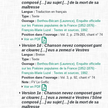
composé […] au sujet […] de la mort de sa
maîtresse
Langue :
Traduction en français
Type :
Texte
Ouvrage :
Berthou-Bécam (Laurence), Enquête officielle
sur les Poésies populaires de la France (1852-1876) -
François-Marie Luzel : Textes et sources, 1992.
Position dans l’ouvrage :
Vol. 2, p. 279-283, chant n° 74
Voir en PDF
Version 1d : Chanson nevez composet gant
ar cloarec […] eus a zemezi e Vestres
Langue :
Breton
Type :
Texte
Ouvrage :
Berthou-Bécam (Laurence), Enquête officielle
sur les Poésies populaires de la France (1852-1876) -
François-Marie Luzel : Textes et sources, 1992.
Position dans l’ouvrage :
Vol. 3, p. 92, chant n° 74
Note :
FV Le Goffic
Voir en PDF
Version 1e : Chanson nevez composet gant
ar cloarec […] eus a zemezi e Vestres / Sône
composé […] au sujet […] de la mort de sa
maîtresse