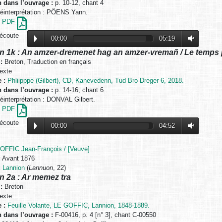
n dans l’ouvrage :
p. 10-12, chant 4
interprétation : PÖENS Yann.
en PDF
’écoute
00:00
05:19
n 1k : An amzer-dremenet hag an amzer-vremañ / Le temps 
:
Breton, Traduction en français
exte
 :
Phliipppe (Gilbert), CD, Kanevedenn, Tud Bro Dreger 6, 2018.
n dans l’ouvrage :
p. 14-16, chant 6
interprétation : DONVAL Gilbert.
en PDF
’écoute
00:00
04:52
OFFIC Jean-François / [Veuve]
:
Avant 1876
:
Lannion
(
Lannuon
, 22)
n 2a : Ar memez tra
:
Breton
exte
 :
Feuille Volante, LE GOFFIC, Lannion, 1848-1889.
n dans l’ouvrage :
F-00416, p. 4 [n° 3], chant C-00550