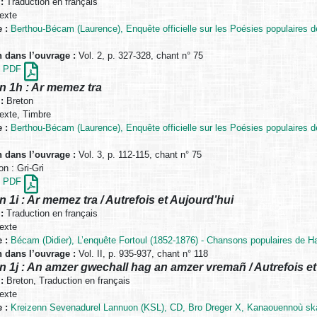
:
Traduction en français
exte
 :
Berthou-Bécam (Laurence), Enquête officielle sur les Poésies populaires d
n dans l’ouvrage :
Vol. 2, p. 327-328, chant n° 75
en PDF
n 1h : Ar memez tra
:
Breton
exte, Timbre
 :
Berthou-Bécam (Laurence), Enquête officielle sur les Poésies populaires d
n dans l’ouvrage :
Vol. 3, p. 112-115, chant n° 75
n : Gri-Gri
en PDF
n 1i : Ar memez tra / Autrefois et Aujourd’hui
:
Traduction en français
exte
 :
Bécam (Didier), L’enquête Fortoul (1852-1876) - Chansons populaires de H
n dans l’ouvrage :
Vol. II, p. 935-937, chant n° 118
n 1j : An amzer gwechall hag an amzer vremañ / Autrefois et
:
Breton, Traduction en français
exte
 :
Kreizenn Sevenadurel Lannuon (KSL), CD, Bro Dreger X, Kanaouennoù sk