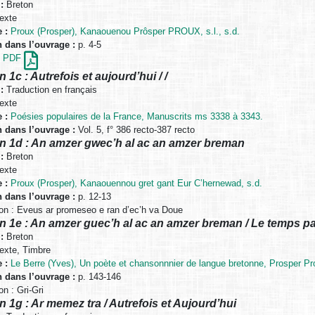
:
Breton
exte
 :
Proux (Prosper), Kanaouenou Prôsper PROUX, s.l., s.d.
n dans l’ouvrage :
p. 4-5
en PDF
 1c : Autrefois et aujourd’hui / /
:
Traduction en français
exte
 :
Poésies populaires de la France, Manuscrits ms 3338 à 3343.
n dans l’ouvrage :
Vol. 5, f° 386 recto-387 recto
n 1d : An amzer gwec’h al ac an amzer breman
:
Breton
exte
 :
Proux (Prosper), Kanaouennou gret gant Eur C’hernewad, s.d.
n dans l’ouvrage :
p. 12-13
n : Eveus ar promeseo e ran d’ec’h va Doue
n 1e : An amzer guec’h al ac an amzer breman / Le temps pa
:
Breton
exte, Timbre
 :
Le Berre (Yves), Un poète et chansonnnier de langue bretonne, Prosper Pr
n dans l’ouvrage :
p. 143-146
n : Gri-Gri
n 1g : Ar memez tra / Autrefois et Aujourd’hui