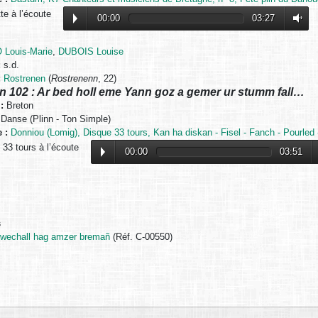
e à l’écoute
00:00
03:27
 Louis-Marie
,
DUBOIS Louise
:
s.d.
:
Rostrenen
(
Rostrenenn
, 22)
n 102 : Ar bed holl eme Yann goz a gemer ur stumm fall…
:
Breton
Danse (Plinn - Ton Simple)
 :
Donniou (Lomig), Disque 33 tours, Kan ha diskan - Fisel - Fanch - Pourled -
33 tours à l’écoute
00:00
03:51
s
wechall hag amzer bremañ
(Réf. C-00550)