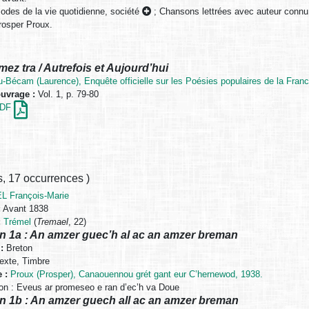
sodes de la vie quotidienne, société
;
Chansons lettrées avec auteur conn
rosper Proux.
ez tra / Autrefois et Aujourd’hui
u-Bécam (Laurence), Enquête officielle sur les Poésies populaires de la Franc
ouvrage :
Vol. 1, p. 79-80
 PDF
s
,
17 occurrences
)
L François-Marie
:
Avant 1838
:
Trémel
(
Tremael
, 22)
n 1a : An amzer guec’h al ac an amzer breman
:
Breton
exte, Timbre
 :
Proux (Prosper), Canaouennou grét gant eur C’hernewod, 1938.
n : Eveus ar promeseo e ran d’ec’h va Doue
n 1b : An amzer guech all ac an amzer breman