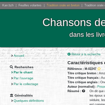
Kan.bzh
|
Feuilles volantes
|
Tradition orale en breton
|
Tradition orale
Chansons de 
dans les liv
Retour à la recherche
Accueil
Caractéristiques
Recherches
Référence : M-02247
Par le chant
Titre critique breton :
Amze
Titre critique français :
Aut
Par l’ouvrage
Titre critique anglais :
Onc
Par le collectage
Auteur (normalisé) :
Proux
Résumé :
On dit que 
Généralités
les époux s
séduire, le
Quelques définitions
est comme 