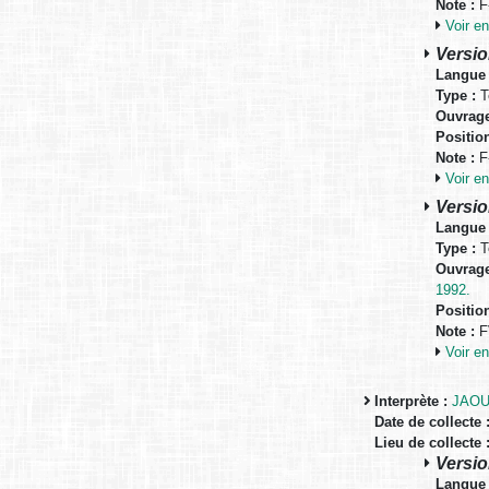
Note :
F-
Voir 
Versio
Langue 
Type :
T
Ouvrage
Positio
Note :
F-
Voir 
Versio
Langue 
Type :
T
Ouvrage
1992.
Positio
Note :
FV
Voir 
Interprète :
JAOUA
Date de collecte 
Lieu de collecte 
Versio
Langue 