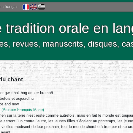
 en français
tradition orale en la
res, revues, manuscrits, disques, c
 du chant
r gwechall hag amzer bremañ
refois et aujourd’hui
e and now
 (Prosper François Marie)
rien sur la terre n’est resté comme autrefois, mais en fait le monde est toujour
e serrent l’un contre l’autre, les jeunes filles s’égaient au printemps, les jeune
s vieilles médisent de leur prochain, tout le monde cherche à tromper et se croit
avant.