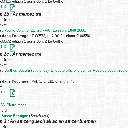
00416 édition 1 sur 2 dont 1 Le Goffic
en PDF
n 2b : Ar memez tra
:
Breton
exte
 :
Feuille Volante, LE GOFFIC, Lannion, 1848-1889.
n dans l’ouvrage :
F-00572, p. 2 [n° 2], chant C-00550
00572 édition 1 sur 2 dont 2 Le Goffic
en PDF
n 2c : Ar memez tra
:
Breton
exte
 :
Berthou-Bécam (Laurence), Enquête officielle sur les Poésies populaires d
n dans l’ouvrage :
Vol. 3, p. 111, chant n° 75
 Le Goffic
en PDF
N Pierre Marie
:
s.d
:
Basse-Bretagne
(
Breizh-Izel
)
n 3 : An amzer guech all ac an amzer breman
:
Breton