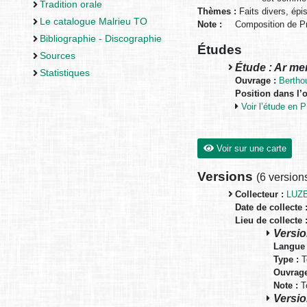
Tradition orale
Thèmes :
Faits divers, épi
Le catalogue Malrieu TO
Note :
Composition de P
Bibliographie - Discographie
Études
Sources
Étude : Ar mem
Statistiques
Ouvrage :
Bertho
Position dans l’
Voir l’étude en
Voir sur une carte
Versions
(
6 version
Collecteur :
LUZE
Date de collecte 
Lieu de collecte 
Versio
Langue 
Type :
T
Ouvrage
Note :
To
Versio