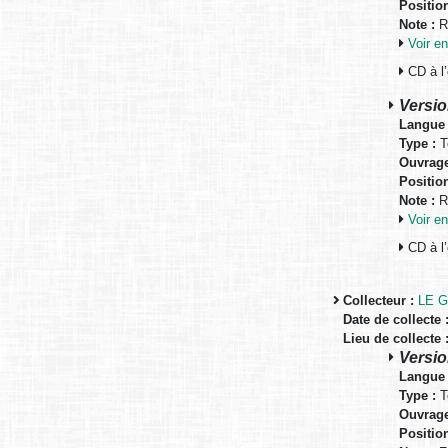
Positio
Note :
Ré
Voir 
CD à l
Versio
Langue 
Type :
T
Ouvrage
Positio
Note :
Ré
Voir 
CD à l
Collecteur :
LE G
Date de collecte 
Lieu de collecte 
Versio
Langue 
Type :
T
Ouvrage
Positio