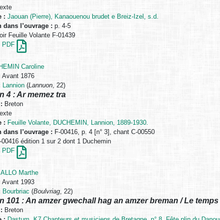
exte
 :
Jaouan (Pierre), Kanaouenou brudet e Breiz-Izel, s.d.
n dans l’ouvrage :
p. 4-5
ir Feuille Volante F-01439
en PDF
EMIN Caroline
:
Avant 1876
:
Lannion
(
Lannuon
, 22)
n 4 : Ar memez tra
:
Breton
exte
 :
Feuille Volante, DUCHEMIN, Lannion, 1889-1930.
n dans l’ouvrage :
F-00416, p. 4 [n° 3], chant C-00550
00416 édition 1 sur 2 dont 1 Duchemin
en PDF
ALLO Marthe
:
Avant 1993
:
Bourbriac
(
Boulvriag
, 22)
n 101 : An amzer gwechall hag an amzer breman / Le temps 
:
Breton
 :
Dastum, K7 Chanteurs et musiciens de Bretagne, n° 8, Fête plin du Danouë