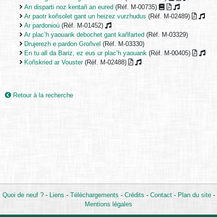
An disparti noz kentañ an eured
(Réf. M-00735)
Ar paotr koñsolet gant un heizez vurzhudus
(Réf. M-02489)
Ar pardonioù
(Réf. M-01452)
Ar plac’h yaouank debochet gant kañfarted
(Réf. M-03329)
Drujerezh e pardon Groñvel
(Réf. M-03330)
En tu all da Bariz, ez eus ur plac’h yaouank
(Réf. M-00405)
Koñskried ar Vouster
(Réf. M-02488)
Retour à la recherche
Quoi de neuf ?
-
Liens
-
Téléchargements
-
Crédits
-
Contact
-
Plan du site
-
Mentions légales