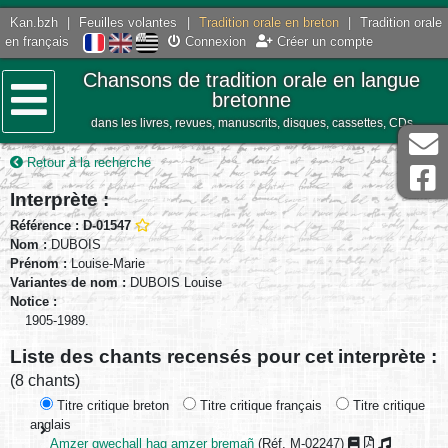
Kan.bzh
|
Feuilles volantes
|
Tradition orale en breton
|
Tradition orale
en français
Connexion
Créer un compte
Chansons de tradition orale en langue
bretonne
dans les livres, revues, manuscrits, disques, cassettes, CDs
Menu
Retour à la recherche
Interprète :
Référence : D-01547
Nom :
DUBOIS
Prénom :
Louise-Marie
Variantes de nom :
DUBOIS Louise
Notice :
1905-1989.
Liste des chants recensés pour cet interprète :
(8 chants)
Titre critique breton
Titre critique français
Titre critique
anglais
Amzer gwechall hag amzer bremañ
(Réf. M-02247)