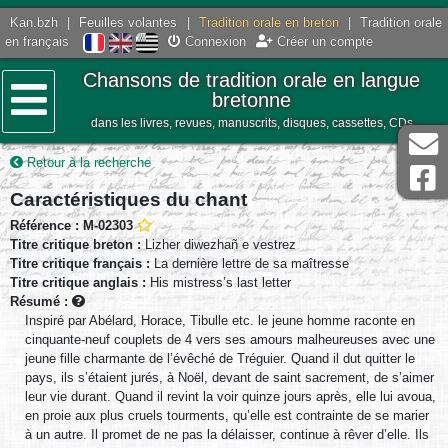
Kan.bzh
|
Feuilles volantes
|
Tradition orale en breton
|
Tradition orale
en français
Connexion
Créer un compte
Chansons de tradition orale en langue
bretonne
dans les livres, revues, manuscrits, disques, cassettes, CDs
Menu
Retour à la recherche
Caractéristiques du chant
Référence : M-02303
Titre critique breton :
Lizher diwezhañ e vestrez
Titre critique français :
La dernière lettre de sa maîtresse
Titre critique anglais :
His mistress’s last letter
Résumé :
Inspiré par Abélard, Horace, Tibulle etc. le jeune homme raconte en
cinquante-neuf couplets de 4 vers ses amours malheureuses avec une
jeune fille charmante de l’évêché de Tréguier. Quand il dut quitter le
pays, ils s’étaient jurés, à Noël, devant de saint sacrement, de s’aimer
leur vie durant. Quand il revint la voir quinze jours après, elle lui avoua,
en proie aux plus cruels tourments, qu’elle est contrainte de se marier
à un autre. Il promet de ne pas la délaisser, continue à rêver d’elle. Ils