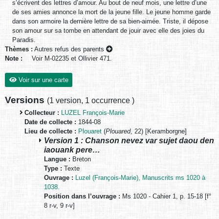
s’écrivent des lettres d’amour. Au bout de neuf mois, une lettre d’une
de ses amies annonce la mort de la jeune fille. Le jeune homme garde
dans son armoire la dernière lettre de sa bien-aimée. Triste, il dépose
son amour sur sa tombe en attendant de jouir avec elle des joies du
Paradis.
Thèmes :
Autres refus des parents
Note :
Voir M-02235 et Ollivier 471.
Voir sur une carte
Versions
(
1 version
,
1 occurrence
)
Collecteur :
LUZEL François-Marie
Date de collecte :
1844-08
Lieu de collecte :
Plouaret
(
Plouared
, 22) [Keramborgne]
Version 1 : Chanson nevez var sujet daou den
iaouank pere…
Langue :
Breton
Type :
Texte
Ouvrage :
Luzel (François-Marie), Manuscrits ms 1020 à
1038.
Position dans l’ouvrage :
Ms 1020 - Cahier 1, p. 15-18 [f°
8 r-v, 9 r-v]