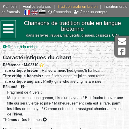
Kan.bzh
|
Feuilles volantes
|
Tradition orale en breton
|
Tradition orale
en français
Connexion
Créer un compte
Chansons de tradition orale en langue
bretonne
dans les livres, revues, manuscrits, disques, cassettes, CDs
Menu
Retour à la recherche
Caractéristiques du chant
Référence : M-02310
Titre critique breton :
Ral eo ar merc’hed gwerc’h ha koant
Titre critique français :
Les filles vierges et jolies sont rares
Titre critique anglais :
Pretty girls who are virgins are rare
Résumé :
Fragment de 4 vers :
Moi je suis un jeune garçon, fils d’un paysan / Et il faudra trouver une
fille qui sera vierge et jolie / Malheureusement cela est si rare, parmi
les filles de ce pays / Comme entendre le rossignol chanter au milieu
de l’hiver.
Thèmes :
Des femmes