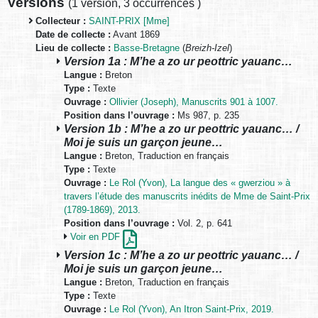
Versions
(
1 version
,
3 occurrences
)
Collecteur :
SAINT-PRIX [Mme]
Date de collecte :
Avant 1869
Lieu de collecte :
Basse-Bretagne
(
Breizh-Izel
)
Version 1a : M’he a zo ur peottric yauanc…
Langue :
Breton
Type :
Texte
Ouvrage :
Ollivier (Joseph), Manuscrits 901 à 1007.
Position dans l’ouvrage :
Ms 987, p. 235
Version 1b : M’he a zo ur peottric yauanc… /
Moi je suis un garçon jeune…
Langue :
Breton, Traduction en français
Type :
Texte
Ouvrage :
Le Rol (Yvon), La langue des « gwerziou » à
travers l’étude des manuscrits inédits de Mme de Saint-Prix
(1789-1869), 2013.
Position dans l’ouvrage :
Vol. 2, p. 641
Voir en PDF
Version 1c : M’he a zo ur peottric yauanc… /
Moi je suis un garçon jeune…
Langue :
Breton, Traduction en français
Type :
Texte
Ouvrage :
Le Rol (Yvon), An Itron Saint-Prix, 2019.