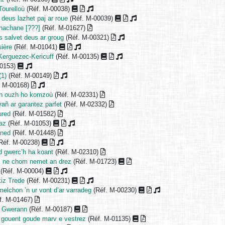
Tourelloù
(Réf. M-00038)
 deus lazhet paj ar roue
(Réf. M-00039)
nachane [???]
(Réf. M-01627)
s salvet deus ar groug
(Réf. M-00321)
ière
(Réf. M-01041)
erguezec-Kericuff
(Réf. M-00135)
00153)
(1)
(Réf. M-00149)
. M-00168)
an ouzh ho komzoù
(Réf. M-02331)
vañ ar garantez parfet
(Réf. M-02332)
ured
(Réf. M-01582)
az
(Réf. M-01053)
ened
(Réf. M-01448)
Réf. M-00238)
d gwerc’h ha koant
(Réf. M-02310)
n, ne chom nemet an drez
(Réf. M-01723)
(Réf. M-00004)
kiz Trede
(Réf. M-00231)
elchon ’n ur vont d’ar varradeg
(Réf. M-00230)
f. M-01467)
z Gwerann
(Réf. M-00187)
ar gouent goude marv e vestrez
(Réf. M-01135)