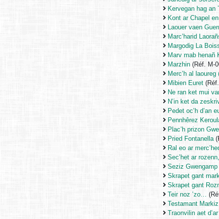
Kervegan hag an 
Kont ar Chapel en
Laouer vaen Guer
Marc’harid Laorañ
Margodig La Boiss
Marv mab henañ K
Marzhin
(Réf. M-
Merc’h al laoureg 
Mibien Euret
(Réf
Ne ran ket mui v
N’in ket da zeskri
Pedet oc’h d’an e
Pennhêrez Keroul
Plac’h prizon Gw
Pried Fontanella
(
Ral eo ar merc’he
Sec’het ar rozen
Seziz Gwengamp
Skrapet gant mar
Skrapet gant Rozm
Teir noz ’zo…
(Ré
Testamant Marki
Traonvilin aet d’