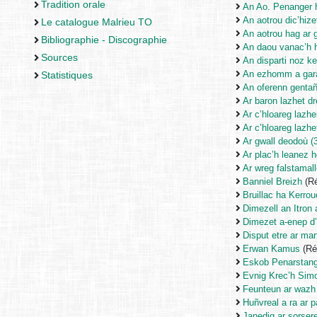
Tradition orale
An Ao. Penanger 
An aotrou dic’hize
Le catalogue Malrieu TO
An aotrou hag ar 
Bibliographie - Discographie
An daou vanac’h 
Sources
An disparti noz k
An ezhomm a gara
Statistiques
An oferenn gentañ
Ar baron lazhet d
Ar c’hloareg lazh
Ar c’hloareg lazhe
Ar gwall deodoù (
Ar plac’h leanez h
Ar wreg falstamall
Banniel Breizh
(Ré
Bruillac ha Kerrou
Dimezell an Itron
Dimezet a-enep d’
Disput etre ar mar
Erwan Kamus
(Ré
Eskob Penarstan
Evnig Krec’h Sim
Feunteun ar wazh 
Huñvreal a ra ar 
Janedig ar sorser