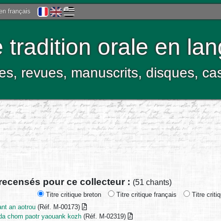
 en français
tradition orale en la
res, revues, manuscrits, disques, c
recensés pour ce collecteur :
(51 chants)
Titre critique breton
Titre critique français
Titre criti
ant an aotrou
(Réf. M-00173)
 da chom paotr yaouank kozh
(Réf. M-02319)