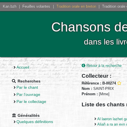
Kan.bzh
|
Feuilles volantes
|
Tradition orale en breton
|
Tradition orale
Chansons de 
dans les liv
Retour à la recherche
Accueil
Collecteur :
Recherches
Référence : B-00274
Par le chant
Nom :
SAINT-PRIX
Prénom :
[Mme]
Par l’ouvrage
Par le collectage
Liste des chants 
Généralités
Al laeron lazhet g
Quelques définitions
Aliañ a ra an evn