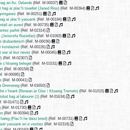
hag an Ao. Delande
(Réf. M-00037)
t hag ar plac’h touellet (Janed Riou)
(Réf. M-00364)
gorriganez
(Réf. M-00251)
hag ar plac’h yaouank
(Réf. M-00194)
entañ an eured
(Réf. M-00735)
ntez parfet
(Réf. M-02314)
 (Jenovefa Rustefan)
(Réf. M-01093)
re drubarderezh
(Réf. M-00036)
er kondaonet
(Réf. M-00226)
t war al leur nevez
(Réf. M-00045)
3)
(Réf. M-02307)
e c’hloareg beleget
(Réf. M-01531)
et
(Réf. M-00158)
f. M-00095)
e
(Réf. M-00041)
 a Dremeneg
(Réf. M-01650)
he c’hoant (Renean ar Glaz / Kloareg Tremelo)
(Réf. M-01015)
tolod hag al labourer (1)
(Réf. M-01634)
f. M-01471)
g
(Réf. M-01730)
on
(Réf. M-00394)
haleg (Plac’h he daou bried)
(Réf. M-00731)
paotr yaouank en e vestrez
(Réf. M-02318)
ez
(Réf. M-00160)