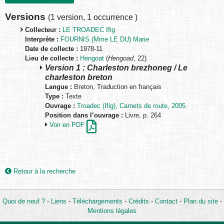
Versions
(
1 version
,
1 occurrence
)
Collecteur :
LE TROADEC Ifig
Interprète :
FOURNIS (Mme LE DU) Marie
Date de collecte :
1978-11
Lieu de collecte :
Hengoat
(
Hengoad
, 22)
Version 1 : Charleston brezhoneg / Le
charleston breton
Langue :
Breton, Traduction en français
Type :
Texte
Ouvrage :
Troadec (Ifig), Carnets de route, 2005.
Position dans l’ouvrage :
Livre, p. 264
Voir en PDF
Retour à la recherche
Quoi de neuf ?
-
Liens
-
Téléchargements
-
Crédits
-
Contact
-
Plan du site
-
Mentions légales