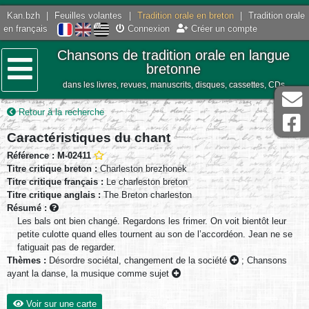
Kan.bzh
|
Feuilles volantes
|
Tradition orale en breton
|
Tradition orale
en français
Connexion
Créer un compte
Chansons de tradition orale en langue
bretonne
dans les livres, revues, manuscrits, disques, cassettes, CDs
Menu
Retour à la recherche
Caractéristiques du chant
Référence : M-02411
Titre critique breton :
Charleston brezhonek
Titre critique français :
Le charleston breton
Titre critique anglais :
The Breton charleston
Résumé :
Les bals ont bien changé. Regardons les frimer. On voit bientôt leur
petite culotte quand elles tournent au son de l’accordéon. Jean ne se
fatiguait pas de regarder.
Thèmes :
Désordre sociétal, changement de la société
;
Chansons
ayant la danse, la musique comme sujet
Voir sur une carte