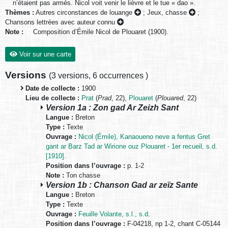
n’étaient pas armés. Nicol voit venir le lièvre et le tue « dao ».
Thèmes :
Autres circonstances de louange
;
Jeux, chasse
;
Chansons lettrées avec auteur connu
Note :
Composition d’Émile Nicol de Plouaret (1900).
Voir sur une carte
Versions
(
3 versions
,
6 occurrences
)
Date de collecte :
1900
Lieu de collecte :
Prat
(
Prad
, 22),
Plouaret
(
Plouared
, 22)
Version 1a : Zon gad Ar Zeizh Sant
Langue :
Breton
Type :
Texte
Ouvrage :
Nicol (Émile), Kanaoueno neve a fentus Gret
gant ar Barz Tad ar Wirione ouz Plouaret - 1er recueil, s.d.
[1910].
Position dans l’ouvrage :
p. 1-2
Note :
Ton chasse
Version 1b : Chanson Gad ar zeïz Sante
Langue :
Breton
Type :
Texte
Ouvrage :
Feuille Volante, s.l., s.d.
Position dans l’ouvrage :
F-04218, np 1-2, chant C-05144