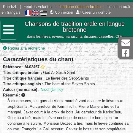
Kan.bzh
|
Feuilles volantes
|
Tradition orale en breton
|
Tradition orale
en français
Connexion
Créer un compte
Chansons de tradition orale en langue
bretonne
dans les livres, revues, manuscrits, disques, cassettes, CDs
Menu
Retour à la recherche
Caractéristiques du chant
Référence : M-02457
Titre critique breton :
Gad Ar Seizh-Sant
Titre critique français :
Le lièvre des Sept-Saints
Titre critique anglais :
The hare of the Seven-Saints
Auteur (normalisé) :
Nicol (Émile)
Résumé :
À cinq heures, les gars du Vieux marché vont chasser le lièvre aux
Sept-Saints. Au carrefour de Kerminic’hi, Pierre Marie a tiré et l’a
manqué. Jaket court à la croix de bois. Au carrefour de Kerloc’hou,
Gouriou a tiré, mais le lièvre continue de courir. Le bon chien Tor
continue à le suivre. Monsieur Brozec a tiré, mais le lièvre continue sa
course. François Le Gall accourt. Calvez le bossu et son propriétaire