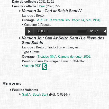
Date de collecte :
1981-11-11
Lieu de collecte :
Prat
(
Prad
, 22)
Version 3a : Gad ar Seizh Sant / /
Langue :
Breton
Ouvrage :
ARCOB, Kazetenn Bro Dreger 14, s.d [1981].
Cassette à l’écoute
00:00
04:27
Version 3b : Gad Ar Seizh Sant / Le lièvre des
Sept Saints
Langue :
Breton, Traduction en français
Type :
Texte
Ouvrage :
Troadec (Ifig), Carnets de route, 2005.
Position dans l’ouvrage :
Livre, p. 361-362
Voir en PDF
Renvois
Feuilles Volantes
Gad Ar Seizh-Sant
(Réf. C-05144)