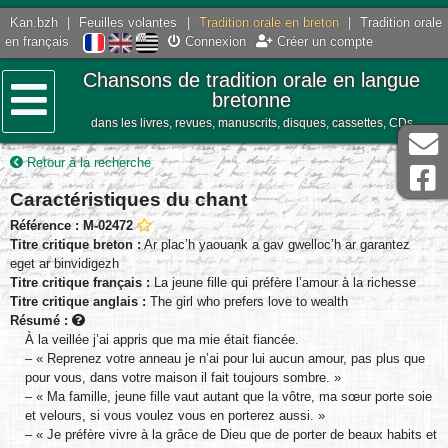
Kan.bzh
|
Feuilles volantes
|
Tradition orale en breton
|
Tradition orale
en français
Connexion
Créer un compte
Chansons de tradition orale en langue
bretonne
dans les livres, revues, manuscrits, disques, cassettes, CDs
Menu
Retour à la recherche
Caractéristiques du chant
Référence : M-02472
Titre critique breton :
Ar plac’h yaouank a gav gwelloc’h ar garantez
eget ar binvidigezh
Titre critique français :
La jeune fille qui préfère l’amour à la richesse
Titre critique anglais :
The girl who prefers love to wealth
Résumé :
À la veillée j’ai appris que ma mie était fiancée.
– « Reprenez votre anneau je n’ai pour lui aucun amour, pas plus que
pour vous, dans votre maison il fait toujours sombre. »
– « Ma famille, jeune fille vaut autant que la vôtre, ma sœur porte soie
et velours, si vous voulez vous en porterez aussi. »
– « Je préfère vivre à la grâce de Dieu que de porter de beaux habits et