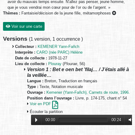
avoir du mauvais temps ensuite. N’allez pas penser, jeune homme,
que je vous vendrai mon cœur pour de l’or ou de l’argent. »
Thèmes :
Fantaisie/décision de la jeune fille, métamorphoses
Voir sur une carte
Versions
(
1 version
,
1 occurrence
)
Collecteur :
KEMENER Yann-Fañch
Interprète :
CARO (née PARC) Hélène
Date de collecte :
1978-11-27
Lieu de collecte :
Plouray
(
Plourae
, 56)
Version 1 : Bet e oen bet ’filaj… / J’étais allé à
la veillée…
Langue :
Breton, Traduction en français
Type :
Texte, Notation musicale
Ouvrage :
Kemener (Yann-Fañch), Carnets de route, 1996.
Position dans l’ouvrage :
Livre, p. 174-175, chant n° 54
Voir en PDF
Écouter la partition
00:00
00:24