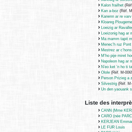
Kalon frailhet
(Réf
Kan a-boz
(Réf. 
Kanenn ar re varv
Kloareg Plougerne
Loeizig ar Ravalle
Loeizonig hag ar 
Ma mamm tapit ma
Menec’h ruz Pont
Mestrez ar c’honsk
M’ho pije miret ho
Napoleon hag ar m
N’eo ket ’n ho ti 
Olole
(Réf. M-006
Person Prizieg a 
Silvestrig
(Réf. M
Un den yaouank s
Liste des interprè
CANN (Mme KERJ
CARO (née PARC)
KERJEAN Emman
LE FUR Louis