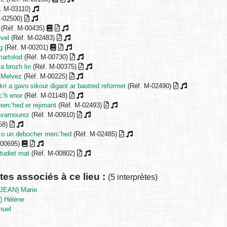
. M-03110)
M-02500)
(Réf. M-00435)
vel
(Réf. M-02483)
g
(Réf. M-00201)
martolod
(Réf. M-00730)
 brozh lin
(Réf. M-00375)
 Melvez
(Réf. M-00225)
ri a gavo sikour digant ar baotred reformet
(Réf. M-02490)
c’h enor
(Réf. M-01148)
erc’hed er rejimant
(Réf. M-02493)
tavarnourez
(Réf. M-00910)
58)
zo un debocher merc’hed
(Réf. M-02485)
-00695)
tudiet mat
(Réf. M-00802)
tes associés à ce lieu :
(5 interprètes)
EAN) Marie
 Hélène
uel