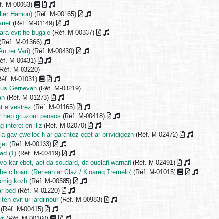
f. M-00063)
lier Hamon)
(Réf. M-00165)
riet
(Réf. M-01149)
ara evit he bugale
(Réf. M-00337)
(Réf. M-01366)
n ter Vari)
(Réf. M-00430)
éf. M-00431)
Réf. M-03220)
éf. M-01031)
deus Gernevan
(Réf. M-03219)
an
(Réf. M-01273)
at e vestrez
(Réf. M-01165)
ez hep gouzout penaos
(Réf. M-00418)
g interet en iliz
(Réf. M-02070)
 a gav gwelloc’h ar garantez eget ar binvidigezh
(Réf. M-02472)
jet
(Réf. M-00133)
ad (1)
(Réf. M-00419)
evo kar ebet, aet da soudard, da ouelañ warnañ
(Réf. M-02491)
he c’hoant (Renean ar Glaz / Kloareg Tremelo)
(Réf. M-01015)
lomig kozh
(Réf. M-00585)
r bed
(Réf. M-01220)
ten evit ur jardrinour
(Réf. M-00983)
(Réf. M-00415)
ez
(Réf. M-00160)