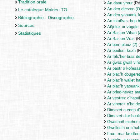
Tradition orale
An daou vreur
(Ré
An den direzon (O
Le catalogue Malrieu TO
An den yaouank fa
Bibliographie - Discographie
An intañvez hep b
Sources
Añjeluz ar vugale
Ar Basion Vihan (A
Statistiques
Ar Basion Vras
(R
Ar bern plouz (2)
(
Ar boulom kozh
(R
Ar falc’her bras 
Ar gwaz gwall vih
Ar paotr o kofesa
Ar plac’h douger
Ar plac’h wallet ha
Ar plac’h yaouank
Ar pried-nevez ara
Ar vestrez c’haoui
Ar vinorez n’he d
Dimezet a-enep d’
Dimezet d’ur bou
Gwashañ micher a
Gwelloc’h ur c’habi
Itron, mar kredfen
Janedig ar sorser