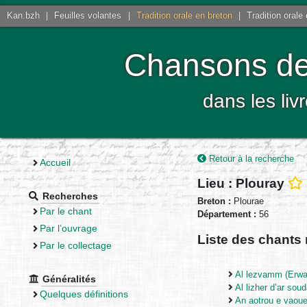
Kan.bzh
|
Feuilles volantes
|
Tradition orale en breton
|
Tradition orale
Chansons de 
dans les liv
Retour à la recherche
Accueil
Lieu : Plouray
Recherches
Breton :
Plourae
Par le chant
Département :
56
Par l’ouvrage
Liste des chants 
Par le collectage
Al lezvamm (Erwan
Généralités
Al lizher d’ar soud
Quelques définitions
An aotrou e vaoue