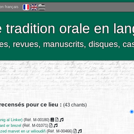
 en français
tradition orale en la
res, revues, manuscrits, disques, c
recensés pour ce lieu :
(43 chants)
ig al Linker)
(Réf. M-00180)
ard er brezel
(Réf. M-01071)
zed marvet en ur wilioudiñ
(Réf. M-00466)