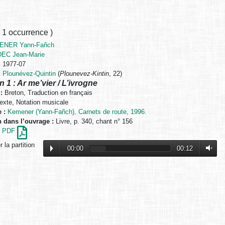
,
1 occurrence
)
ENER Yann-Fañch
EC Jean-Marie
:
1977-07
:
Plounévez-Quintin
(
Plounevez-Kintin
, 22)
n 1 : Ar me’vier / L’ivrogne
:
Breton, Traduction en français
exte, Notation musicale
 :
Kemener (Yann-Fañch), Carnets de route, 1996.
n dans l’ouvrage :
Livre, p. 340, chant n° 156
en PDF
 la partition
00:00
00:12