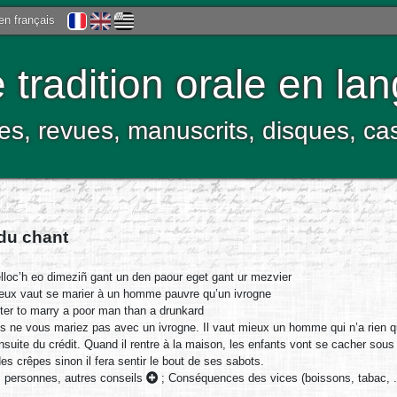
 en français
tradition orale en la
res, revues, manuscrits, disques, c
 du chant
loc’h eo dimeziñ gant un den paour eget gant ur mezvier
ux vaut se marier à un homme pauvre qu’un ivrogne
ter to marry a poor man than a drunkard
es ne vous mariez pas avec un ivrogne. Il vaut mieux un homme qui n’a rien qu
uite du crédit. Quand il rentre à la maison, les enfants vont se cacher sous l
es crêpes sinon il fera sentir le bout de ses sabots.
s personnes, autres conseils
;
Conséquences des vices (boissons, tabac, .