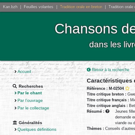
Kan.bzh
|
Feuilles volantes
|
Tradition orale en breton
|
Tradition orale
Chansons de 
dans les liv
Retour à la recherche
Accueil
Caractéristiques
Recherches
Référence : M-02504
Par le chant
Titre critique breton :
Gwel
Titre critique français :
Mie
Par l’ouvrage
Titre critique anglais :
Bet
Par le collectage
Résumé :
Jeunes fill
demande ens
Généralités
viande ou d
Thèmes :
Conseils d’autre
Quelques définitions