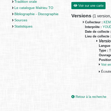
Tradition orale
Voir sur une carte
Le catalogue Malrieu TO
Bibliographie - Discographie
Versions
(
1 version
Sources
Collecteur :
KEM
Statistiques
Interprète :
YOUD
Date de collecte 
Lieu de collecte 
Versio
Langue 
Type :
T
Ouvrage
Positio
Voir 
Écouter
Retour à la recherche