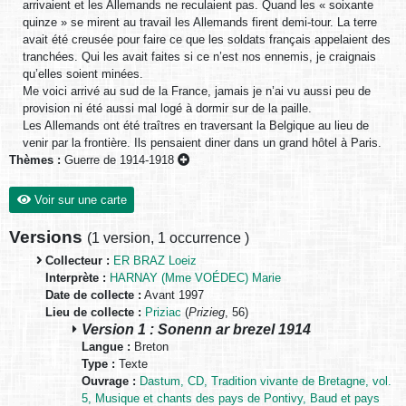
arrivaient et les Allemands ne reculaient pas. Quand les « soixante
quinze » se mirent au travail les Allemands firent demi-tour. La terre
avait été creusée pour faire ce que les soldats français appelaient des
tranchées. Qui les avait faites si ce n’est nos ennemis, je craignais
qu’elles soient minées.
Me voici arrivé au sud de la France, jamais je n’ai vu aussi peu de
provision ni été aussi mal logé à dormir sur de la paille.
Les Allemands ont été traîtres en traversant la Belgique au lieu de
venir par la frontière. Ils pensaient diner dans un grand hôtel à Paris.
Thèmes :
Guerre de 1914-1918
Voir sur une carte
Versions
(
1 version
,
1 occurrence
)
Collecteur :
ER BRAZ Loeiz
Interprète :
HARNAY (Mme VOÉDEC) Marie
Date de collecte :
Avant 1997
Lieu de collecte :
Priziac
(
Prizieg
, 56)
Version 1 : Sonenn ar brezel 1914
Langue :
Breton
Type :
Texte
Ouvrage :
Dastum, CD, Tradition vivante de Bretagne, vol.
5, Musique et chants des pays de Pontivy, Baud et pays