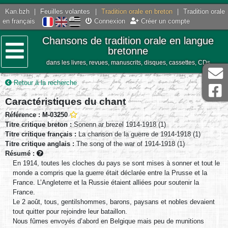
Kan.bzh
|
Feuilles volantes
|
Tradition orale en breton
|
Tradition orale
en français
Connexion
Créer un compte
Chansons de tradition orale en langue
bretonne
dans les livres, revues, manuscrits, disques, cassettes, CDs
Menu
Retour à la recherche
Caractéristiques du chant
Référence : M-03250
Titre critique breton :
Sonenn ar brezel 1914-1918 (1)
Titre critique français :
La chanson de la guerre de 1914-1918 (1)
Titre critique anglais :
The song of the war of 1914-1918 (1)
Résumé :
En 1914, toutes les cloches du pays se sont mises à sonner et tout le
monde a compris que la guerre était déclarée entre la Prusse et la
France. L’Angleterre et la Russie étaient alliées pour soutenir la
France.
Le 2 août, tous, gentilshommes, barons, paysans et nobles devaient
tout quitter pour rejoindre leur bataillon.
Nous fûmes envoyés d’abord en Belgique mais peu de munitions