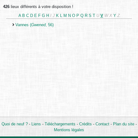
426
lieux différents à votre disposition !
A
B
C
D
E
F
G
H
I
J
K
L
M
N
O
P
Q
R
S
T
U
V
W
X
Y
Z
Vannes (
Gwened
, 56)
Quoi de neuf ?
-
Liens
-
Téléchargements
-
Crédits
-
Contact
-
Plan du site
-
Mentions légales