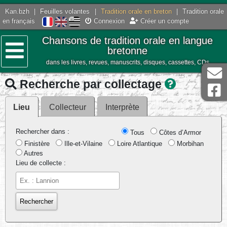
Kan.bzh
|
Feuilles volantes
|
Tradition orale en breton
|
Tradition orale
en français
Connexion
Créer un compte
Chansons de tradition orale en langue
bretonne
dans les livres, revues, manuscrits, disques, cassettes, CDs
Menu
Recherche par collectage
Lieu
Collecteur
Interprète
Rechercher dans :
Tous
Côtes d’Armor
Finistère
Ille-et-Vilaine
Loire Atlantique
Morbihan
Autres
Lieu de collecte :