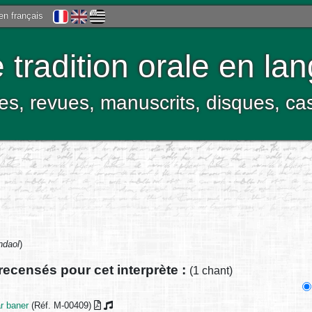
 en français
tradition orale en la
res, revues, manuscrits, disques, c
ndaol
)
recensés pour cet interprète :
(1 chant)
ar baner
(Réf. M-00409)