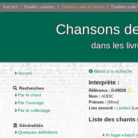
Kan.bzh
|
Feuilles volantes
|
Tradition orale en breton
|
Tradition orale
Chansons de 
dans les liv
Retour à la recherche
Accueil
Interprète :
Recherches
Référence : D-00028
Par le chant
Nom :
AUDIC
Prénom :
[Mme]
Par l’ouvrage
Lieu associé :
Landaul
(
La
Par le collectage
Liste des chants 
Généralités
Quelques définitions
Ar bugel e-barzh 