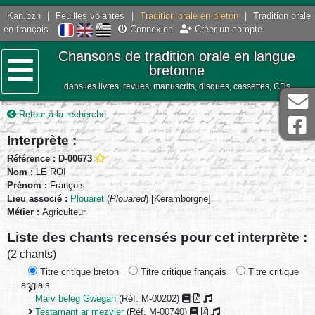
Kan.bzh
|
Feuilles volantes
|
Tradition orale en breton
|
Tradition orale
en français
Connexion
Créer un compte
Chansons de tradition orale en langue
bretonne
dans les livres, revues, manuscrits, disques, cassettes, CDs
Menu
Retour à la recherche
Interprète :
Référence : D-00673
Nom :
LE ROI
Prénom :
François
Lieu associé :
Plouaret
(
Plouared
) [Keramborgne]
Métier :
Agriculteur
Liste des chants recensés pour cet interprète :
(2 chants)
Titre critique breton
Titre critique français
Titre critique
anglais
Marv beleg Gwegan
(Réf. M-00202)
Testamant ar mezvier
(Réf. M-00740)