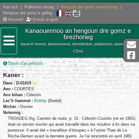
Kan.bzh
|
Follennoù distag
|
Hengoun dre gomz e brezhoneg
|
Hengoun dre gomz e galleg
Kevreañ
Krouiñ ur gont
Kanaouennoù an hengoun dre gomz e
brezhoneg
kavet el levrioù, kelaouennoù, dornskridoù, pladennoù, kazetennoù,
Lañser
CDoù
Distro d’an enklask
Kaner :
Dave : D-01019
Anv :
COURTÈS
Anv bihan :
Célestin
Lec’h liammet :
Brélidy
(
Brelidi
)
Micher :
Ouvrier
Notennig :
TROADEG Ifig, Carnets de route, p. 15 : Célestin Courtès (né en 1901)
était un ancien ouvrier qui avait travaillé dans les moulins à lin dans sa
jeunesse. Il avait été « travailleur d’étoupes » à l’usine Thas de La
Roche-Derrien avant la dernière guerre. Je l’ai rencontré en avril 1981