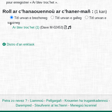
pour enregistrer « Ar blev troc’het ».
Roll ar c’hanaouennoù ar c’haner-mañ :
(1 kan)
Titl unvan e brezhoneg
Titl unvan e galleg
Titl unvan e
saozneg
Ar blev troc’het (1)
(Dave M-02453)
Distro d’an enklask
Petra zo nevez ?
-
Liammoù
-
Pellgargañ
-
Krouerien ha trugarekadennoù
-
Darempred
-
Steuñvenn al lec’hienn
-
Menegoù lezennel