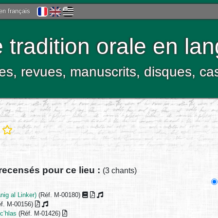
 en français
tradition orale en la
res, revues, manuscrits, disques, c
z
recensés pour ce lieu :
(3 chants)
ig al Linker)
(Réf. M-00180)
f. M-00156)
c’hlas
(Réf. M-01426)