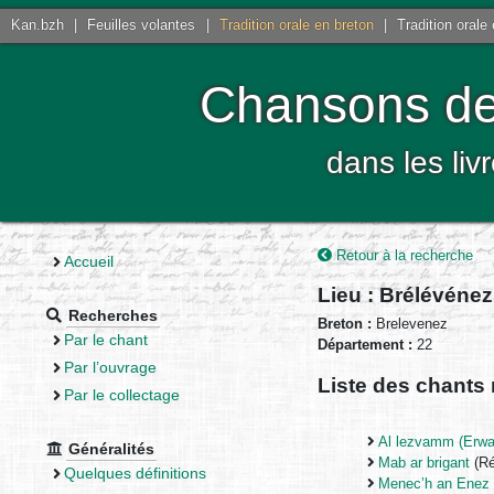
Kan.bzh
|
Feuilles volantes
|
Tradition orale en breton
|
Tradition orale
Chansons de 
dans les liv
Retour à la recherche
Accueil
Lieu : Brélévéne
Recherches
Breton :
Brelevenez
Par le chant
Département :
22
Par l’ouvrage
Liste des chants 
Par le collectage
Al lezvamm (Erwan
Généralités
Mab ar brigant
(Ré
Quelques définitions
Menec’h an Enez 